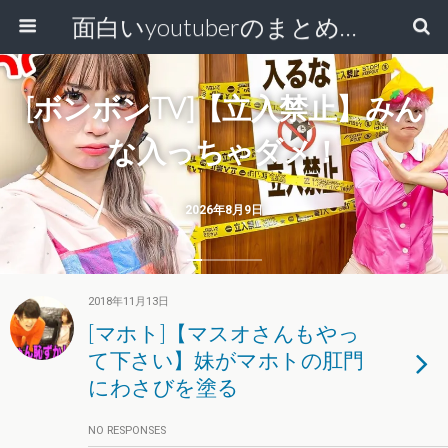
面白いyoutuberのまとめ動画
[ボンボンTV]【立入禁止】みん
な入っちゃダメ！
2026年8月9日
2018年11月13日
[マホト]【マスオさんもやっ
て下さい】妹がマホトの肛門
にわさびを塗る
NO RESPONSES