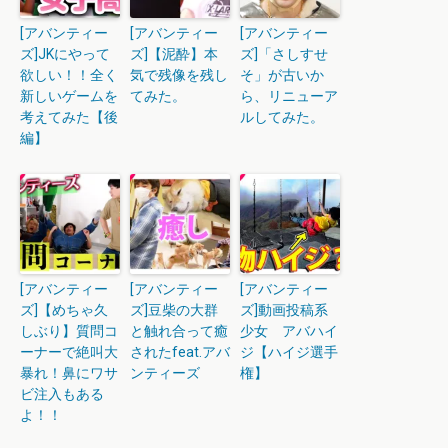
[アバンティー
[アバンティー
[アバンティー
ズ]JKにやって
ズ]【泥酔】本
ズ]「さしすせ
欲しい！！全く
気で残像を残し
そ」が古いか
新しいゲームを
てみた。
ら、リニューア
考えてみた【後
ルしてみた。
編】
[アバンティー
[アバンティー
[アバンティー
ズ]【めちゃ久
ズ]豆柴の大群
ズ]動画投稿系
しぶり】質問コ
と触れ合って癒
少女 アバハイ
ーナーで絶叫大
されたfeat.アバ
ジ【ハイジ選手
暴れ！鼻にワサ
ンティーズ
権】
ビ注入もある
よ！！