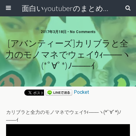
面白いyoutuberのまとめ動画
2017年3月18日 • No Comments
[アバンティーズ]カリブラと全
力のモノマネでウェイｳｨ───ヽ
(*ﾟ∀ﾟ*)ﾉ───ｲ
Pocket
カリブラと全力のモノマネでウェイｳｨ───ヽ(*ﾟ∀ﾟ*)ﾉ
───ｲ