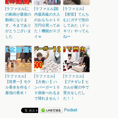
[ラファエル]こ
[ラファエル]国
[ラファエル]
の動画が最後の
内最高級の大人
【密室】てんち
動画になりま
のおもちゃ１０
むにガチで告白
す。今まであり
万円分買ってみ
してみた（ドッ
がとうございま
た！機能がスゴ
キリ）やってん
した
イｗ
ねー
[ラファエル]
[ラファエル]
[ラファエル]
【世界一】モテ
【大食い 】ハ
【ブチギレ】ヒ
ル香水を作る！
ンバーガー１０
カルが家の中で
最強の香水！
０個食べれるま
焚火をしだし
で帰れません！
た！！
Pocket