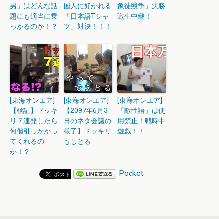
男」はどんな話
国人に好かれる
象徒競争」決勝
題にも適当に乗
「日本語Tシャ
戦生中継！
っかるのか！？
ツ」対決！！！
[東海オンエア]
[東海オンエア]
[東海オンエア]
【検証】ドッキ
【2097年6月3
「敵性語」は使
リ７連発したら
日のネタ会議の
用禁止！戦時中
何個引っかかっ
様子】ドッキリ
遊戯！！
てくれるの
もしとる
か！？
Pocket