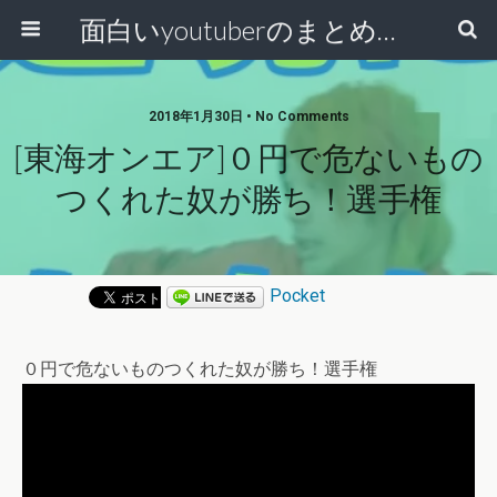
面白いyoutuberのまとめ動画
2018年1月30日 • No Comments
[東海オンエア]０円で危ないもの
つくれた奴が勝ち！選手権
Pocket
０円で危ないものつくれた奴が勝ち！選手権