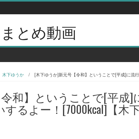
erのまとめ動画
木下ゆうか
/
[木下ゆうか]新元号【令和】ということで[平成]に流行っ
【令和】ということで[平成]
よー！[7000kcal]【木