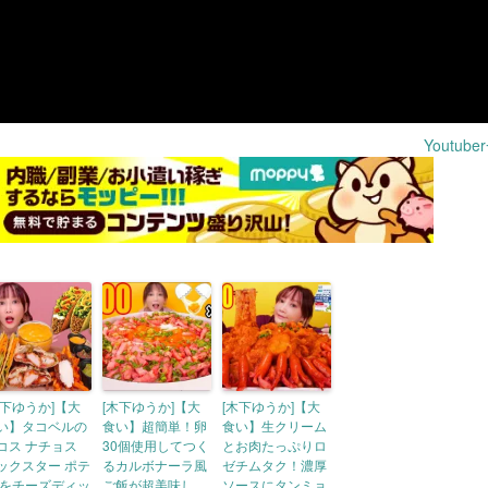
Youtub
木下ゆうか]【大
[木下ゆうか]【大
[木下ゆうか]【大
い】タコベルの
食い】超簡単！卵
食い】生クリーム
コス ナチョス
30個使用してつく
とお肉たっぷりロ
ックスター ポテ
るカルボナーラ風
ゼチムタク！濃厚
 をチーズディッ
ご飯が超美味し
ソースにタンミョ