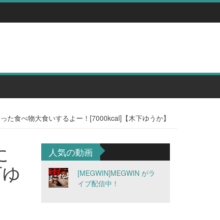
た食べ物大食いするよー！[7000kcal]【木下ゆうか】
に
人気の動画
下ゆ
[MEGWIN]MEGWIN がラ
イブ配信中！