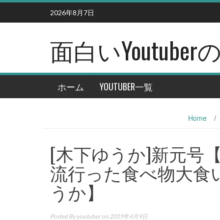
Skip
2026年8月7日
to
content
面白いYoutub
ホーム
YOUTUBER一覧
Home
/
[木下ゆうか]新元号
流行った食べ物大食いする
うか】
Posted By
youtuber
on 2019年4月9日