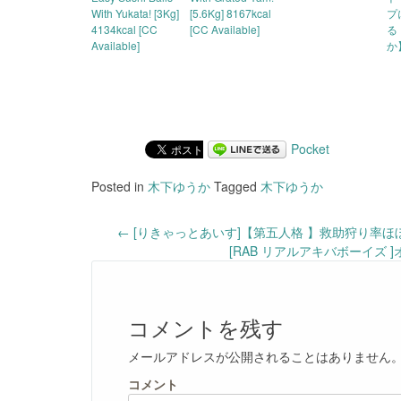
With Yukata! [3Kg]
[5.6Kg] 8167kcal
プ
4134kcal [CC
[CC Available]
る
Available]
か
Pocket
Posted in
木下ゆうか
Tagged
木下ゆうか
Post
←
[りきゃっとあいす]【第五人格 】救助狩り率ほぼ1
[RAB リアルアキバボーイズ
navigation
コメントを残す
メールアドレスが公開されることはありません
コメント