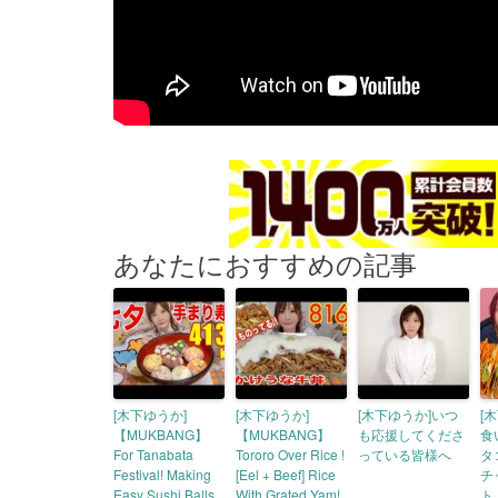
あなたにおすすめの記事
[木下ゆうか]
[木下ゆうか]
[木下ゆうか]いつ
[
【MUKBANG】
【MUKBANG】
も応援してくださ
食
For Tanabata
Tororo Over Rice !
っている皆様へ
タ
Festival! Making
[Eel + Beef] Rice
チ
Easy Sushi Balls
With Grated Yam!
ト