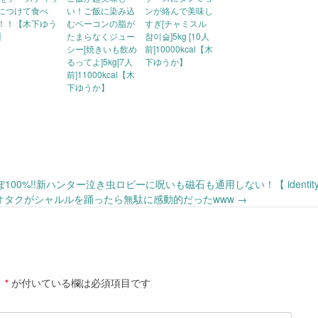
につけて食べ
い！ご飯に染み込
ンが絡んで美味し
！！【木下ゆう
むベーコンの脂が
すぎ[チャミスル
】
たまらなくジュー
참이슬]5kg [10人
シー[焼きいも飲め
前]10000kcal【木
るってよ]5kg[7人
下ゆうか】
前]11000kcal【木
下ゆうか】
00%!!新ハンター泣き虫ロビーに呪いも磁石も通用しない！【 identit
 ]オタクがシャルルを踊ったら無駄に感動的だったwww
→
。
*
が付いている欄は必須項目です