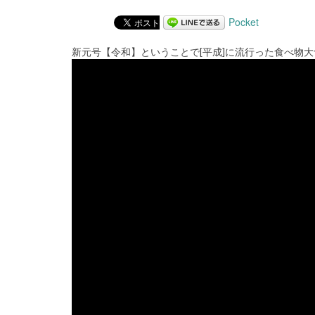
Pocket
新元号【令和】ということで[平成]に流行った食べ物大食い