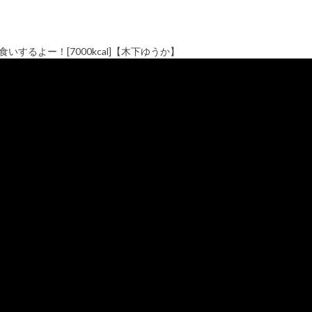
するよー！[7000kcal]【木下ゆうか】