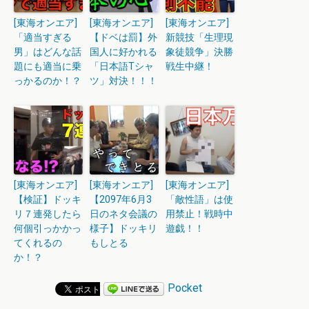
[東海オンエア]
[東海オンエア]
[東海オンエア]
「適当すぎる
【ドベは罰】外
新競技「生理現
男」はどんな話
国人に好かれる
象徒競争」決勝
題にも適当に乗
「日本語Tシャ
戦生中継！
っかるのか！？
ツ」対決！！！
[東海オンエア]
[東海オンエア]
[東海オンエア]
【検証】ドッキ
【2097年6月3
「敵性語」は使
リ７連発したら
日のネタ会議の
用禁止！戦時中
何個引っかかっ
様子】ドッキリ
遊戯！！
てくれるの
もしとる
か！？
Pocket