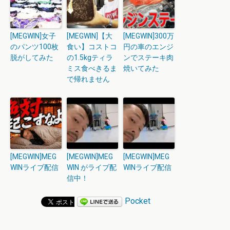
[MEGWIN]女子
[MEGWIN]【大
[MEGWIN]300万
のパンツ100枚
食い】コストコ
円の車のエンジ
脱がしてみた
の1.5kgティラ
ンでステーキ肉
ミス食べきるま
焼いてみた
で帰れません
[MEGWIN]MEG
[MEGWIN]MEG
[MEGWIN]MEG
WINライブ配信
WIN がライブ配
WINライブ配信
信中！
Pocket