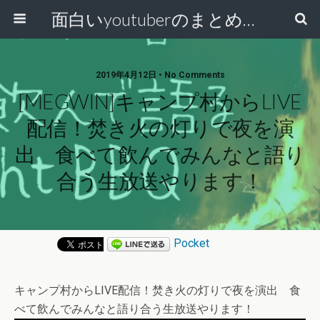
面白いyoutuberのまとめ動画
2019年4月12日 • No Comments
[MEGWIN]キャンプ村からLIVE
配信！焚き火の灯りで夜を演
出 食べて飲んでみんなと語り
合う生放送やります！
Pocket
キャンプ村からLIVE配信！焚き火の灯りで夜を演出 食
べて飲んでみんなと語り合う生放送やります！