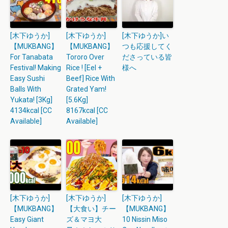
[木下ゆうか]
[木下ゆうか]
[木下ゆうか]い
【MUKBANG】
【MUKBANG】
つも応援してく
For Tanabata
Tororo Over
ださっている皆
Festival! Making
Rice ! [Eel +
様へ
Easy Sushi
Beef] Rice With
Balls With
Grated Yam!
Yukata! [3Kg]
[5.6Kg]
4134kcal [CC
8167kcal [CC
Available]
Available]
[木下ゆうか]
[木下ゆうか]
[木下ゆうか]
【MUKBANG】
【大食い】チー
【MUKBANG】
Easy Giant
ズ＆マヨ大
10 Nissin Miso