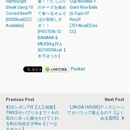
Hamburger
量！！たっぷり
Cup Noodles +
Steak Using 10
のチーズを絡め
Giant Rice Balls
Corned Beef!!!
て食べるオムそ
(6 Cups Of
[6000kcal] [CC
ばが美味しす
Rice)!!
Available]
ぎ！！
[7514kcal] [Use
[PROTEIN 10
CC]
BANANA &
MILK]6kg [9人
前]10000kcal【
木下ゆうか】
Pocket
Previous Post
Next Post
[ボンボンTV]【人工知能】
[JIN DA HOUSE]ディズニーっ
TWICEやパプリカまで！今の
てタバコって吸えるの？【よく
気分に合った曲をかけてくれ
ある質問】
るAIが自由すぎww【ぐーな
るホーム】