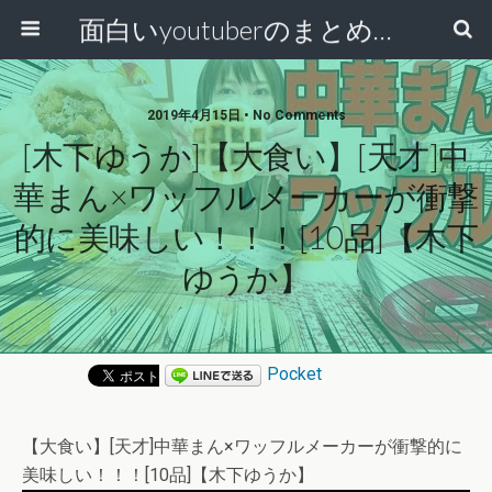
面白いyoutuberのまとめ動画
2019年4月15日 • No Comments
[木下ゆうか]【大食い】[天才]中
華まん×ワッフルメーカーが衝撃
的に美味しい！！！[10品]【木下
ゆうか】
Pocket
【大食い】[天才]中華まん×ワッフルメーカーが衝撃的に
美味しい！！！[10品]【木下ゆうか】