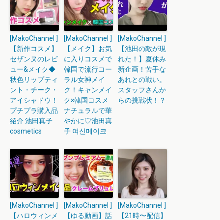
[MakoChannel ]
[MakoChannel ]
[MakoChannel ]
【新作コスメ】
【メイク】お気
【池田の敵が現
セザンヌのレビ
に入りコスメで
れた！】夏休み
ュー&メイク◆
韓国で流行コー
新企画！苦手な
秋色リップティ
ラル女神メイ
あれとの戦い。
ント・チーク・
ク！キャンメイ
スタッフさんか
アイシャドウ！
ク×韓国コスメ
らの挑戦状！？
プチプラ購入品
ナチュラルで華
紹介 池田真子
やかに♡池田真
cosmetics
子 여신메이크
[MakoChannel ]
[MakoChannel ]
[MakoChannel ]
【ハロウィンメ
【ゆる動画】話
【21時〜配信】