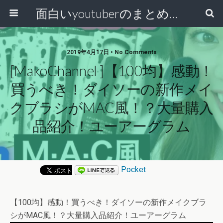
面白いyoutuberのまとめ動画
2019年4月17日 • No Comments
[MakoChannel ]【100均】感動！
買うべき！ダイソーの新作メイ
クブラシがMAC風！？大量購入
品紹介！ユーアーグラム
Pocket
【100均】感動！買うべき！ダイソーの新作メイクブラ
シがMAC風！？大量購入品紹介！ユーアーグラム