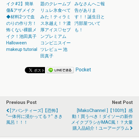
イク#2】簡単
題のクレームブ
みなさんへご報
傷&アザメイク
リュレ氷食べて
告がありま
◆材料2つで血
みた！ティラミ
す！！誕生日と
のりの作り方！
ス氷越え！？濃
汚部屋ついて
怖くない裸眼メ
厚アイス♡セブ
も！
イク！池田真子
ンプレミアム
Halloween
コンビニスイー
makeup tutorial
ツレビュー 池
田真子
Pocket
Previous Post
Next Post
[アバンティーズ]【恐怖】
[MakoChannel ]【100均】感
"一体何に浸かってる？" きき
動！買うべき！ダイソーの新作
風呂！！！
メイクブラシがMAC風！？大量
購入品紹介！ユーアーグラム