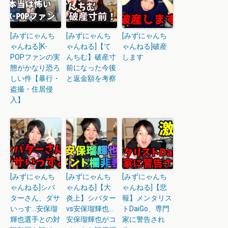
[みずにゃんち
[みずにゃんち
[みずにゃんち
ゃんねる]K-
ゃんねる]【て
ゃんねる]破産
POPファンの実
んちむ】破産寸
します
態がかなり恐ろ
前になった今後
しい件【暴行・
と返金額を考察
盗撮・住居侵
入】
[みずにゃんち
[みずにゃんち
[みずにゃんち
ゃんねる]シバ
ゃんねる]【大
ゃんねる]【悲
ターさん、ダサ
炎上】シバター
報】メンタリス
いっす…安保瑠
vs安保瑠輝也…
トDaiGo、専門
輝也選手との対
安保瑠輝也がコ
家に警告され