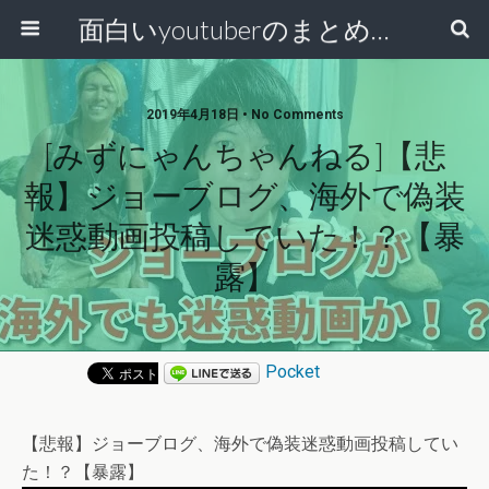
面白いyoutuberのまとめ動画
2019年4月18日 • No Comments
[みずにゃんちゃんねる]【悲
報】ジョーブログ、海外で偽装
迷惑動画投稿していた！？【暴
露】
Pocket
【悲報】ジョーブログ、海外で偽装迷惑動画投稿してい
た！？【暴露】