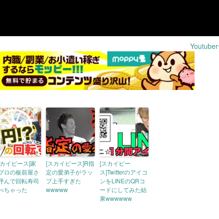
Youtub
スカイピース]家
[スカイピース]R指
[スカイピー
プロの板前屋さ
定の愛弟子がラッ
ス]Twitterのアイコ
呼んで回転寿司
プ上手すぎた
ンをLINEのQRコ
べちゃった
wwwww
ードにしてみた結
果wwwwww