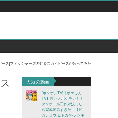
ピース]フィッシャーズの虹をスカイピースが歌ってみた
ース
人気の動画
[ボンボンTV]【ポケるん
TV】超巨大ポケモン！？
ダンボール工作対決した
ら完成度高すぎた！【ピ
カチュウ/ヒトカゲ/フシギ