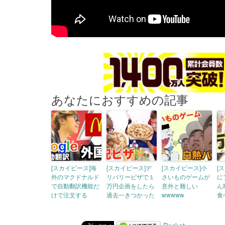
あなたにおすすめの記事
[スカイピース]海
[スカイピース]デ
[スカイピース]小
[
外のマクドナルド
リバリーピザで１
さいものゲームが
に
で自動翻訳機能だ
万円企画をしたら
意外と難しい
ん
けで注文する
過去一きつかった
wwwww
食