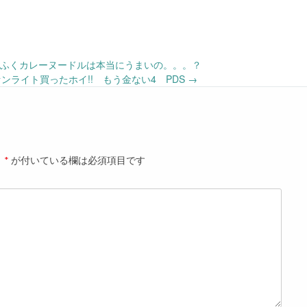
゙いふくカレーヌードルは本当にうまいの。。。？
ァンライト買ったホイ!! もう金ない4 PDS
→
。
*
が付いている欄は必須項目です