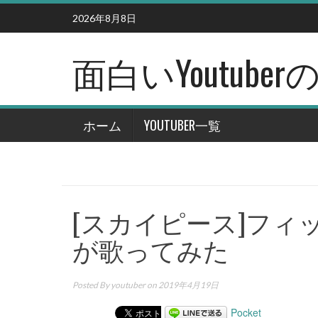
Skip
2026年8月8日
to
content
面白いYoutub
ホーム
YOUTUBER一覧
[スカイピース]フ
が歌ってみた
Posted By
youtuber
on 2019年4月19日
Pocket