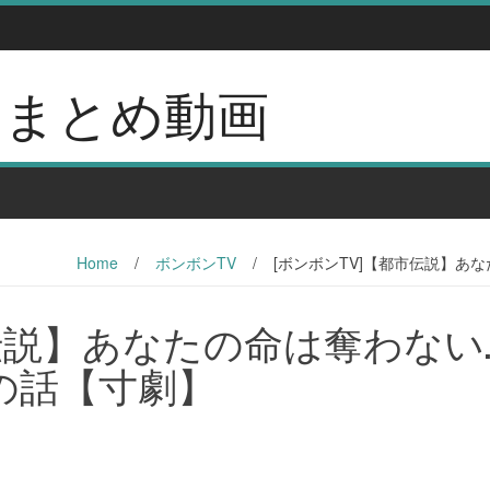
erのまとめ動画
Home
/
ボンボンTV
/
[ボンボンTV]【都市伝説】
市伝説】あなたの命は奪わない
の話【寸劇】