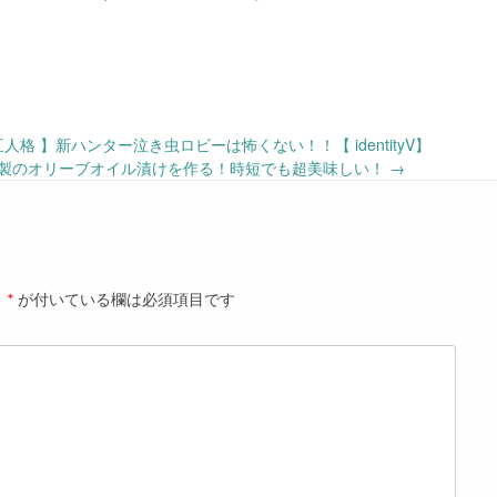
格 】新ハンター泣き虫ロビーは怖くない！！【 identityV】
の燻製のオリーブオイル漬けを作る！時短でも超美味しい！
→
。
*
が付いている欄は必須項目です