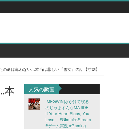
あなたの命は奪わない…本当は悲しい『雪女』の話【寸劇】
…本
人気の動画
[MEGWIN]水かけて寝る
のじゃますんなMAJIDE
If Your Heart Stops, You
Lose. #GimmickStream
#ゲーム実況 #Gaming