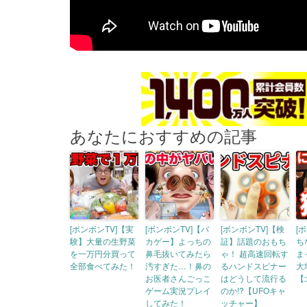
あなたにおすすめの記事
[ボンボンTV]【実
[ボンボンTV]【バ
[ボンボンTV]【検
[
験】大量の生野菜
カゲー】よっちの
証】話題のおもち
ち
を一万円分買って
鼻毛抜いてみたら
ゃ！ 超高速回転す
ま
全部食べてみた！
汚すぎた…！鼻の
るハンドスピナー
大
お医者さんごっこ
はどうして流行る
【
ゲーム実況プレイ
のか!?【UFOキャ
してみた！
ッチャー】