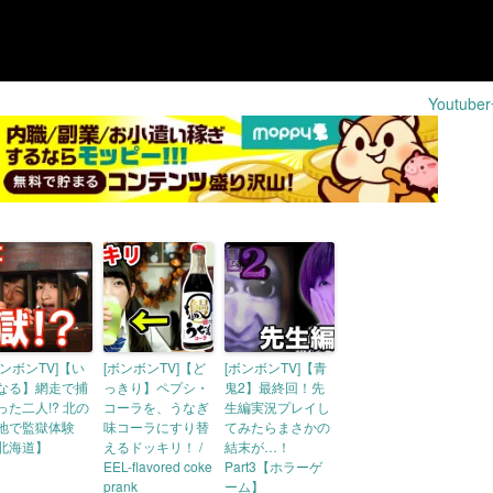
Youtub
ボンボンTV]【い
[ボンボンTV]【ど
[ボンボンTV]【青
なる】網走で捕
っきり】ペプシ・
鬼2】最終回！先
った二人!? 北の
コーラを、うなぎ
生編実況プレイし
地で監獄体験
味コーラにすり替
てみたらまさかの
北海道】
えるドッキリ！ /
結末が…！
EEL-flavored coke
Part3【ホラーゲ
prank
ーム】