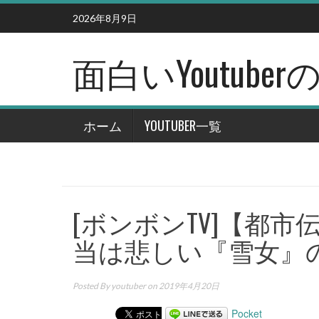
Skip
2026年8月9日
to
content
面白いYoutub
ホーム
YOUTUBER一覧
[ボンボンTV]【都
当は悲しい『雪女』
Posted By
youtuber
on 2019年4月20日
Pocket