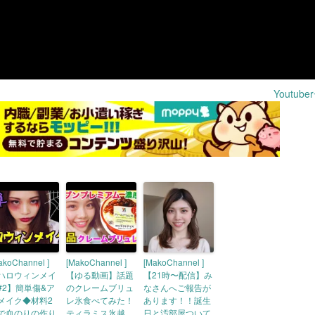
Youtub
akoChannel ]
[MakoChannel ]
[MakoChannel ]
ハロウィンメイ
【ゆる動画】話題
【21時〜配信】み
#2】簡単傷&ア
のクレームブリュ
なさんへご報告が
メイク◆材料2
レ氷食べてみた！
あります！！誕生
で血のりの作り
ティラミス氷越
日と汚部屋ついて