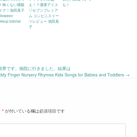
！怖くない裸眼
え！？濃厚アイス
も！
イク！池田真子
♡セブンプレミア
lloween
ム コンビニスイー
keup tutorial
ツレビュー 池田真
子
]限界です。病院に行きました。結果は
inger Nursery Rhymes Kids Songs for Babies and Toddlers
→
。
*
が付いている欄は必須項目です