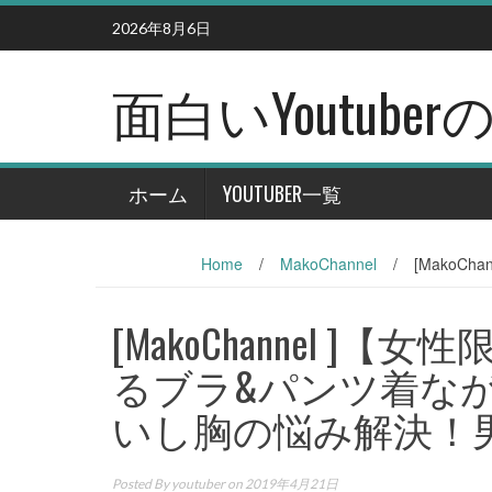
Skip
2026年8月6日
to
content
面白いYoutub
ホーム
YOUTUBER一覧
Home
/
MakoChannel
/
[Mako
[MakoChannel 
るブラ&パンツ着な
いし胸の悩み解決！
Posted By
youtuber
on 2019年4月21日