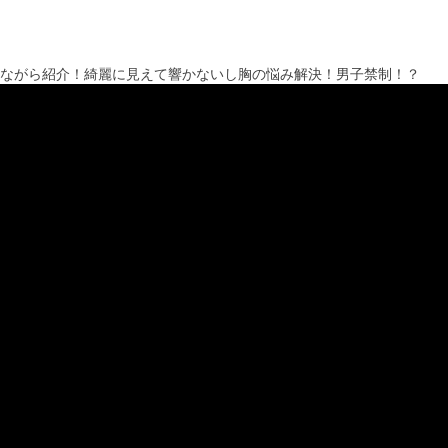
着ながら紹介！綺麗に見えて響かないし胸の悩み解決！男子禁制！？