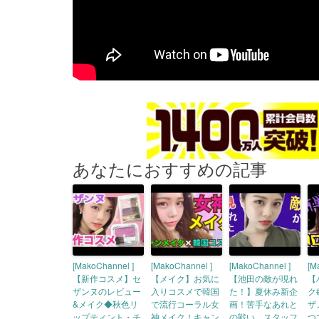
あなたにおすすめの記事
[MakoChannel ]
[MakoChannel ]
[MakoChannel ]
[M
【新作コスメ】セ
【メイク】お気に
【池田の敵が現れ
【
ザンヌのレビュー
入りコスメで韓国
た！】夏休み新企
ク
&メイク◆秋色リ
で流行コーラル女
画！苦手なあれと
ザ
ップティント・チ
神メイク！キャン
の戦い。スタッフ
つ