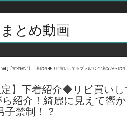
erのまとめ動画
Channel ]【女性限定】下着紹介◆リピ買いしてるブラ&パンツ着なが
]【女性限定】下着紹介◆リピ買い
がら紹介！綺麗に見えて響か
男子禁制！？