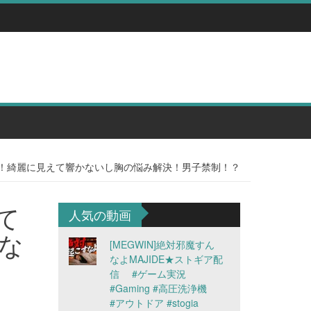
ら紹介！綺麗に見えて響かないし胸の悩み解決！男子禁制！？
して
人気の動画
な
[MEGWIN]絶対邪魔すん
なよMAJIDE★ストギア配
信 #ゲーム実況
#Gaming #高圧洗浄機
#アウトドア #stogia