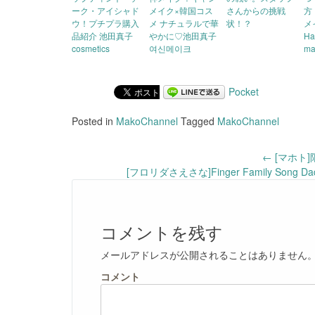
ーク・アイシャド
メイク×韓国コス
さんからの挑戦
方
ウ！プチプラ購入
メ ナチュラルで華
状！？
メ
品紹介 池田真子
やかに♡池田真子
Ha
cosmetics
여신메이크
ma
Pocket
Posted in
MakoChannel
Tagged
MakoChannel
Post
←
[マホト
[フロリダさえさな]Finger Family Song Daddy F
navigation
コメントを残す
メールアドレスが公開されることはありません
コメント