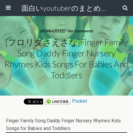
面白いyoutuberのまとめ動画
2019年4月22日 • No Comments
[フロリダさえさな]Finger Family
Song Daddy Finger Nursery
Rhymes Kids Songs For Babies And
Toddlers
Pocket
Finger Family Song Daddy Finger Nursery Rhymes Kids
Songs for Babies and Toddlers