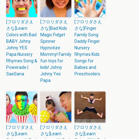
[フロリダさえ
[フロリダさえ
[フロリダさえ
さな]Learn
さな]Bad Kids
さな]Finger
Colors with Bad
Magic Fidget
Family Song
BABY Johny
Spinner
Daddy Finger
Johny YES
Hypnotize
Nursery
Papa Nursery
Mommy! Family
Rhymes Kids
Rhymes Song &
fun toys for
Songs for
Powerade |
kids! Johny
Babies and
SaeSana
Johny Yes
Preschoolers
Papa
[フロリダさえ
[フロリダさえ
[フロリダさえ
さな]Learn
さな]Learn
さな]Learn