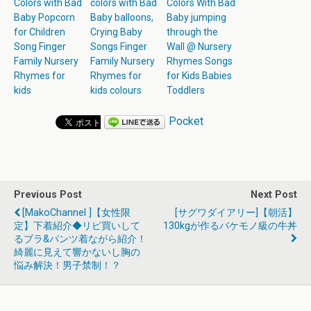
Colors with Bad
colors with Bad
Colors With Bad
Baby Popcorn
Baby balloons,
Baby jumping
for Children
Сrying Baby
through the
Song Finger
Songs Finger
Wall @ Nursery
Family Nursery
Family Nursery
Rhymes Songs
Rhymes for
Rhymes for
for Kids Babies
kids
kids colours
Toddlers
Pocket
Previous Post
Next Post
[MakoChannel ]【女性限
[サグワダイアリー]【朝活】
定】下着紹介◆リピ買いして
130kgが作るバケモノ級の牛丼
るブラ&パンツ着ながら紹介！
綺麗に見えて響かないし胸の
悩み解決！男子禁制！？