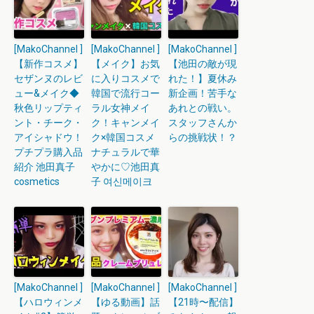
[MakoChannel ]
[MakoChannel ]
[MakoChannel ]
【新作コスメ】
【メイク】お気
【池田の敵が現
セザンヌのレビ
に入りコスメで
れた！】夏休み
ュー&メイク◆
韓国で流行コー
新企画！苦手な
秋色リップティ
ラル女神メイ
あれとの戦い。
ント・チーク・
ク！キャンメイ
スタッフさんか
アイシャドウ！
ク×韓国コスメ
らの挑戦状！？
プチプラ購入品
ナチュラルで華
紹介 池田真子
やかに♡池田真
cosmetics
子 여신메이크
[MakoChannel ]
[MakoChannel ]
[MakoChannel ]
【ハロウィンメ
【ゆる動画】話
【21時〜配信】