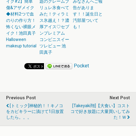
イク#2】簡単
題のクレームブ
みなさんへご報
傷&アザメイク
リュレ氷食べて
告がありま
◆材料2つで血
みた！ティラミ
す！！誕生日と
のりの作り方！
ス氷越え！？濃
汚部屋ついて
怖くない裸眼メ
厚アイス♡セブ
も！
イク！池田真子
ンプレミアム
Halloween
コンビニスイー
makeup tutorial
ツレビュー 池
田真子
Pocket
Previous Post
Next Post
[トミック]神秘的！！キノコ
[takeyaki翔]【大食い】コスト
をカビキラーに漬けて1日放置
コで好き放題に大量買いしてみ
したら。。。
た！ｗ