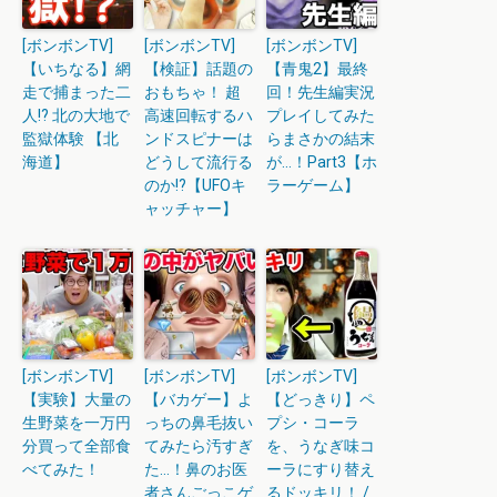
[ボンボンTV]
[ボンボンTV]
[ボンボンTV]
【いちなる】網
【検証】話題の
【青鬼2】最終
走で捕まった二
おもちゃ！ 超
回！先生編実況
人!? 北の大地で
高速回転するハ
プレイしてみた
監獄体験 【北
ンドスピナーは
らまさかの結末
海道】
どうして流行る
が…！Part3【ホ
のか!?【UFOキ
ラーゲーム】
ャッチャー】
[ボンボンTV]
[ボンボンTV]
[ボンボンTV]
【実験】大量の
【バカゲー】よ
【どっきり】ペ
生野菜を一万円
っちの鼻毛抜い
プシ・コーラ
分買って全部食
てみたら汚すぎ
を、うなぎ味コ
べてみた！
た…！鼻のお医
ーラにすり替え
者さんごっこゲ
るドッキリ！ /