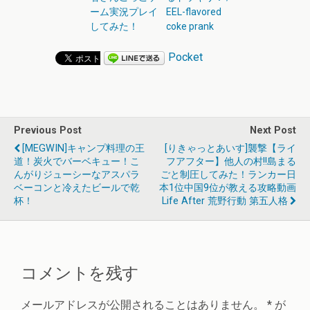
ーム実況プレイ
EEL-flavored
してみた！
coke prank
Pocket
Previous Post
Next Post
[MEGWIN]キャンプ料理の王
[りきゃっとあいす]襲撃【ライ
道！炭火でバーベキュー！こ
フアフター】他人の村!!島まる
んがりジューシーなアスパラ
ごと制圧してみた！ランカー日
ベーコンと冷えたビールで乾
本1位中国9位が教える攻略動画
杯！
Life After 荒野行動 第五人格
コメントを残す
メールアドレスが公開されることはありません。
*
が