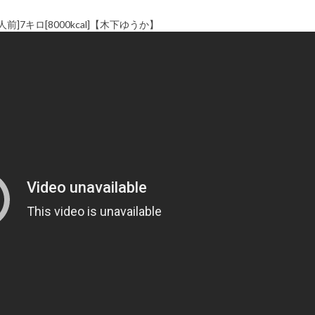
7キロ[8000kcal]【木下ゆうか】