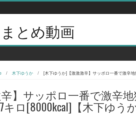
erのまとめ動画
e
/
木下ゆうか
/
[木下ゆうか]【激激激辛】サッポロ一番で激辛地獄ラー
激辛】サッポロ一番で激辛地
キロ[8000kcal]【木下ゆう