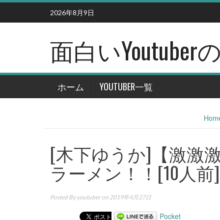
Skip
2026年8月9日
to
content
面白いYoutub
ホーム
YOUTUBER一覧
Hom
[木下ゆうか]【激激
ラーメン！！[10人前]7
Posted By
youtuber
on 2019年4月27日
Pocket