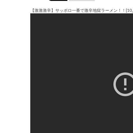
【激激激辛】サッポロ一番で激辛地獄ラーメン！！[10人前]