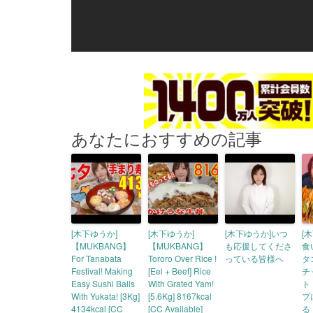
あなたにおすすめの記事
[木下ゆうか]
[木下ゆうか]
[木下ゆうか]いつ
[
【MUKBANG】
【MUKBANG】
も応援してくださ
食
For Tanabata
Tororo Over Rice !
っている皆様へ
タ
Festival! Making
[Eel + Beef] Rice
チ
Easy Sushi Balls
With Grated Yam!
ト
With Yukata! [3Kg]
[5.6Kg] 8167kcal
プ
4134kcal [CC
[CC Available]
る