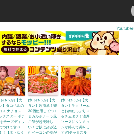
Youtub
木下ゆうか]【大
[木下ゆうか]【大
[木下ゆうか]【大
い】タコベルの
食い】超簡単！卵
食い】生クリーム
コス ナチョス
30個使用してつく
とお肉たっぷりロ
ックスター ポテ
るカルボナーラ風
ゼチムタク！濃厚
 をチーズディッ
ご飯が超美味し
ソースにタンミョ
につけて食べ
い！ご飯に染み込
ンが絡んで美味し
！！【木下ゆう
むベーコンの脂が
すぎ[チャミスル