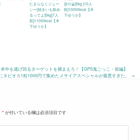
】
たまらなくジュー
참이슬]5kg [10人
シー[焼きいも飲め
前]10000kcal【木
るってよ]5kg[7人
下ゆうか】
前]11000kcal【木
下ゆうか】
て日本中を逃げ回るターゲットを捕まえろ！【GPS鬼ごっこ・前編】
の子にタピオカ1粒1000円で集めたメサイアスペシャルが最悪すぎた。
→
。
*
が付いている欄は必須項目です