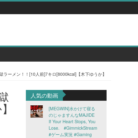
メン！！[10人前]7キロ[8000kcal]【木下ゆうか】
獄
人気の動画
か】
[MEGWIN]水かけて寝る
のじゃますんなMAJIDE
If Your Heart Stops, You
Lose. #GimmickStream
#ゲーム実況 #Gaming