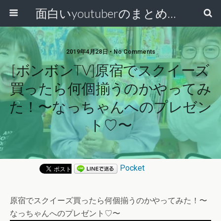
面白いyoutuberのまとめ動画
2019年4月28日 • No Comments
[ボンボンTV]原宿でスクイーズ
買ったら何個揃うのかやってみ
た！〜なっちゃんへのプレゼン
ト♡〜
Pocket
原宿でスクイーズ買ったら何個揃うのかやってみた！〜
なっちゃんへのプレゼント♡〜