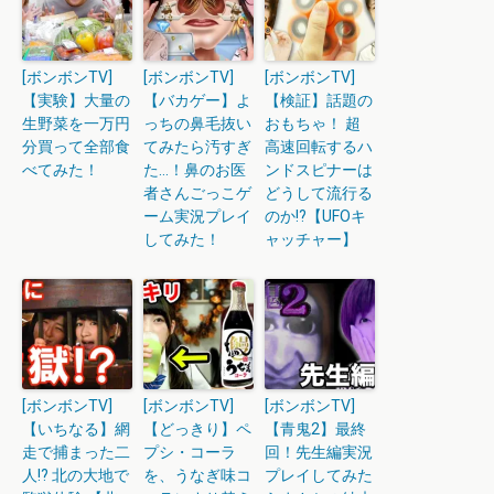
[ボンボンTV]
[ボンボンTV]
[ボンボンTV]
【実験】大量の
【バカゲー】よ
【検証】話題の
生野菜を一万円
っちの鼻毛抜い
おもちゃ！ 超
分買って全部食
てみたら汚すぎ
高速回転するハ
べてみた！
た…！鼻のお医
ンドスピナーは
者さんごっこゲ
どうして流行る
ーム実況プレイ
のか!?【UFOキ
してみた！
ャッチャー】
[ボンボンTV]
[ボンボンTV]
[ボンボンTV]
【いちなる】網
【どっきり】ペ
【青鬼2】最終
走で捕まった二
プシ・コーラ
回！先生編実況
人!? 北の大地で
を、うなぎ味コ
プレイしてみた