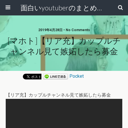
面白いyoutuberのまとめ動画
2019年4月28日 • No Comments
[マホト]【リア充】カップルチ
ャンネル見て嫉妬したら募金
Pocket
【リア充】カップルチャンネル見て嫉妬したら募金