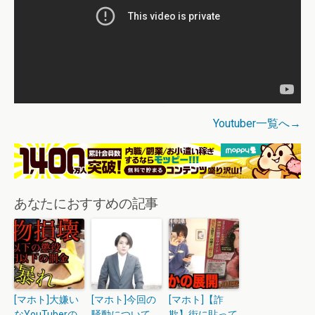
Youtuber一覧へ→
あなたにおすすめの記事
[マホト]大嫌い
[マホト]今回の
[マホト]【詐
なYouTuberの
騒動について、
欺】街に貼って