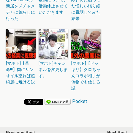
新居をメチャメ
活動休止させて
た怪しい張り紙
チャに荒らしに
いただきます
に電話してみた
行った
結果
[マホト]【革
[マホト]チャン
[マホト]【ドッ
命!!!】肉にサン
ネルを変更しま
キリ】クロちゃ
オイル塗れば超
す。
んコラボ相手が
綺麗に焼ける説
偽物でも信じる
説
Pocket
Previous Post
Next Post