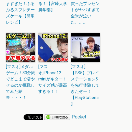
ますぎた！ぷる
る！【宮崎大学
買ったプレゼン
ぷるスフレチー
農学部】
トがヤバすぎて
ズケーキ【簡単
全米が泣い
レシピ】
た。。。
[マスオ]メダル
[マス
[マスオ]
ゲーム！30分間
オ]iPhone12
【PS5】プレイ
でどこまで増や
miniがキター！
ステーション5
せるのか挑戦し
サイズ感が最高
を先行体験して
てみた結
すぎる！！！
きたぞー！
果・・・！
【PlayStation5
】
Pocket