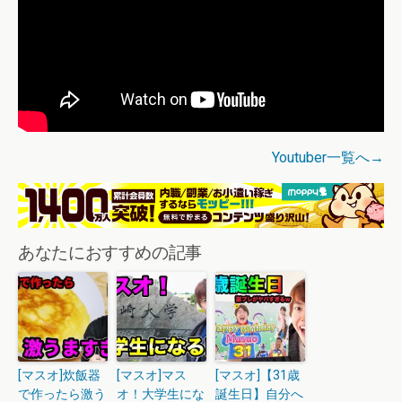
Youtuber一覧へ→
あなたにおすすめの記事
[マスオ]炊飯器
[マスオ]マス
[マスオ]【31歳
で作ったら激う
オ！大学生にな
誕生日】自分へ