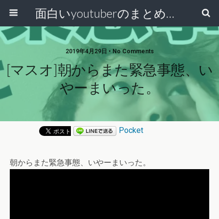
面白いyoutuberのまとめ動画
2019年4月29日 • No Comments
[マスオ]朝からまた緊急事態、い
やーまいった。
Pocket
朝からまた緊急事態、いやーまいった。