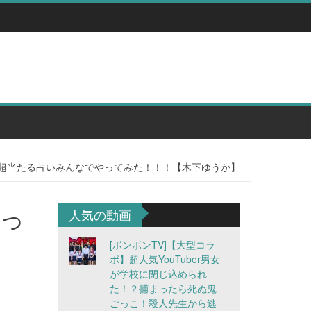
】超当たる占いみんなでやってみた！！！【木下ゆうか】
やっ
人気の動画
[ボンボンTV]【大型コラ
ボ】超人気YouTuber男女
が学校に閉じ込められ
た！？捕まったら死ぬ鬼
ごっこ！殺人先生から逃