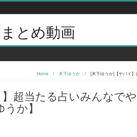
erのまとめ動画
Home
/
木下ゆうか
/
[木下ゆうか]【ヤバイ
イ】超当たる占いみんなで
ゆうか】