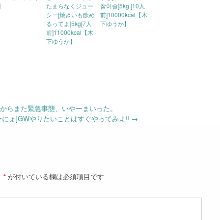
】
たまらなくジュー
참이슬]5kg [10人
シー[焼きいも飲め
前]10000kcal【木
るってよ]5kg[7人
下ゆうか】
前]11000kcal【木
下ゆうか】
朝からまた緊急事態、いやーまいった。
ーにょ]GWやりたいことはすぐやってみよ‼︎
→
。
*
が付いている欄は必須項目です