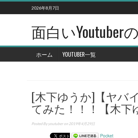
Skip
2026年8月7日
to
content
面白いYoutub
ホーム
YOUTUBER一覧
[木下ゆうか]【ヤバ
てみた！！！【木下
Posted By
youtuber
on 2019年4月29日
Pocket