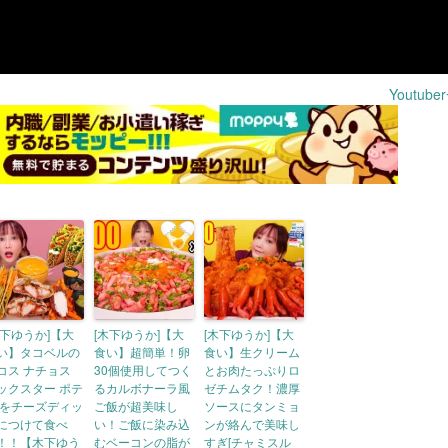
Youtub
木下ゆうか]【大
[木下ゆうか]【大
[木下ゆうか]【大
い】タコベルの
食い】超簡単！卵
食い】生クリーム
コス ナチョス
30個使用してつく
とお肉たっぷりロ
ックスター ポテ
るカルボナーラ風
ゼチムタク！濃厚
 をチーズディッ
ご飯が超美味し
ソースにタンミョ
につけて食べ
い！ご飯に染み込
ンが絡んで美味し
！！【木下ゆう
むベーコンの脂が
すぎ[チャミスル