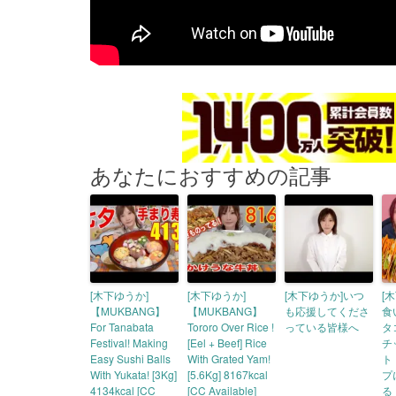
あなたにおすすめの記事
[木下ゆうか]
[木下ゆうか]
[木下ゆうか]いつ
[
【MUKBANG】
【MUKBANG】
も応援してくださ
食
For Tanabata
Tororo Over Rice !
っている皆様へ
タ
Festival! Making
[Eel + Beef] Rice
チ
Easy Sushi Balls
With Grated Yam!
ト
With Yukata! [3Kg]
[5.6Kg] 8167kcal
プ
4134kcal [CC
[CC Available]
る