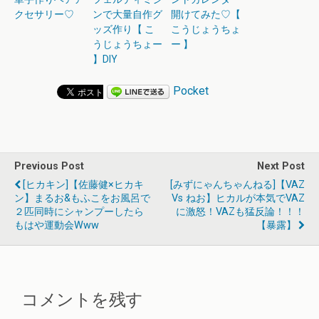
クセサリー♡
ンで大量自作グ
開けてみた♡【
ッズ作り【 こ
こうじょうちょ
うじょうちょー
ー 】
】DIY
Pocket
Previous Post
Next Post
[ヒカキン]【佐藤健×ヒカキ
[みずにゃんちゃんねる]【VAZ
ン】まるお&もふこをお風呂で
Vs ねお】ヒカルが本気でVAZ
２匹同時にシャンプーしたら
に激怒！VAZも猛反論！！！
もはや運動会www
【暴露】
コメントを残す