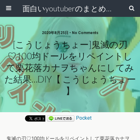
面白いyoutuberのまとめ動画
2020年8月25日 • No Comments
[こうじょうちょー]鬼滅の刃
♡100均ドールをリペイントし
て栗花落カナヲちゃんにしてみ
た結果…DIY【 こうじょうちょー
】
Pocket
鬼滅の刃♡100均ドールをリペイントして栗花落カナヲ