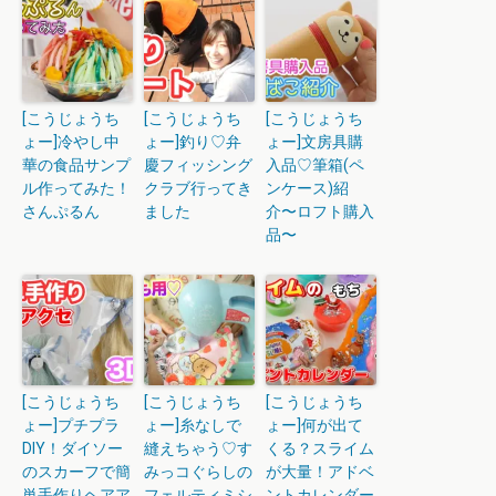
[こうじょうち
[こうじょうち
[こうじょうち
ょー]冷やし中
ょー]釣り♡弁
ょー]文房具購
華の食品サンプ
慶フィッシング
入品♡筆箱(ペ
ル作ってみた！
クラブ行ってき
ンケース)紹
さんぷるん
ました
介〜ロフト購入
品〜
[こうじょうち
[こうじょうち
[こうじょうち
ょー]プチプラ
ょー]糸なしで
ょー]何が出て
DIY！ダイソー
縫えちゃう♡す
くる？スライム
のスカーフで簡
みっコぐらしの
が大量！アドベ
単手作りヘアア
フェルティミシ
ントカレンダー