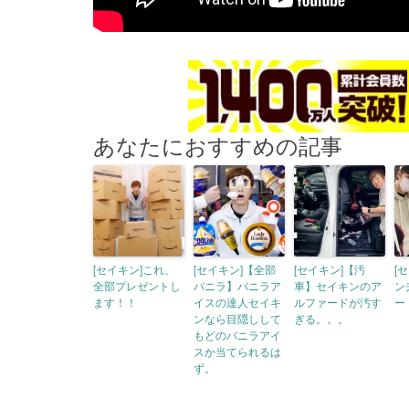
あなたにおすすめの記事
[セイキン]これ、
[セイキン]【全部
[セイキン]【汚
[
全部プレゼントし
バニラ】バニラア
車】セイキンのア
ン
ます！！
イスの達人セイキ
ルファードが汚す
ー
ンなら目隠しして
ぎる。。。
もどのバニラアイ
スか当てられるは
ず。