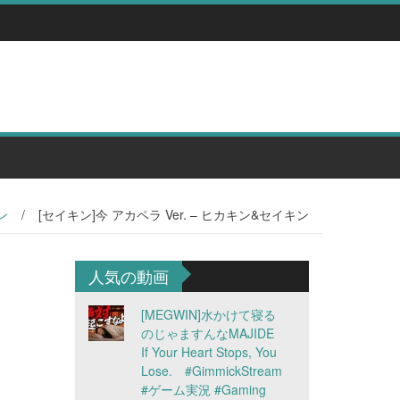
ン
/
[セイキン]今 アカペラ Ver. – ヒカキン&セイキン
人気の動画
[MEGWIN]水かけて寝る
のじゃますんなMAJIDE
If Your Heart Stops, You
Lose. #GimmickStream
#ゲーム実況 #Gaming