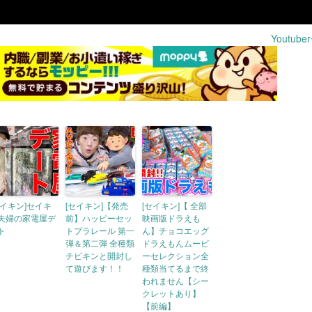
Youtub
セイキン]セイキ
[セイキン]【発売
[セイキン]【 全部
夫婦の家電屋デ
前】ハッピーセッ
映画版ドラえも
ト
トプラレール 第一
ん】チョコエッグ
弾＆第二弾 全種類
ドラえもんムービ
チビキンと開封し
ーセレクション全
て遊びます！！
種類当てるまで終
われません【シー
クレットあり】
【前編】