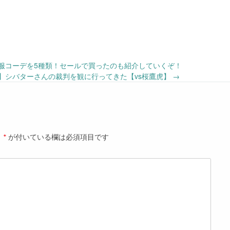
秋服コーデを5種類！セールで買ったのも紹介していくぞ！
露】シバターさんの裁判を観に行ってきた【vs桜鷹虎】
→
。
*
が付いている欄は必須項目です