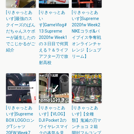
[りきゃっとあ
[りきゃっとあ
[りきゃっとあ
いす]最強のス
い
いす]Supreme
クイーズのぱん
す]GameVlog#
2020fw Week2
だちゃんスケボ
13 Supreme
NIKEコラボ&パ
ーが誕生したの
2020fw Week1
イプイス争奪戦
でこじかるがご
の３日目で何買
オンラインチャ
紹介
える？＆ライフ
レンジ【シュプ
アフター刀で放
リーム】
射高校
[りきゃっとあ
[りきゃっとあ
[りきゃっとあ
いす]Supreme
いす]【VLOG】
いす]【全種
BOX LOGOロン
DJI Pocket 2の
類】鬼滅の刃マ
グTシャツ
ワイヤレスマイ
ンチョコ ２箱
20FW Week7
クの本気を見
開封フルコンプ