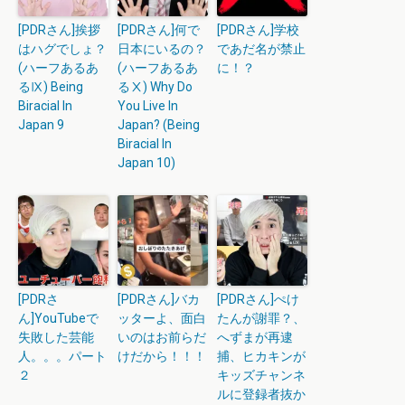
[PDRさん]挨拶
[PDRさん]何で
[PDRさん]学校
はハグでしょ？
日本にいるの？
であだ名が禁止
(ハーフあるあ
(ハーフあるあ
に！？
るⅨ) Being
るⅩ) Why Do
Biracial In
You Live In
Japan 9
Japan? (Being
Biracial In
Japan 10)
[PDRさ
[PDRさん]バカ
[PDRさん]ぺけ
ん]YouTubeで
ッターよ、面白
たんが謝罪？、
失敗した芸能
いのはお前らだ
へずまが再逮
人。。。パート
けだから！！！
捕、ヒカキンが
２
キッズチャンネ
ルに登録者抜か