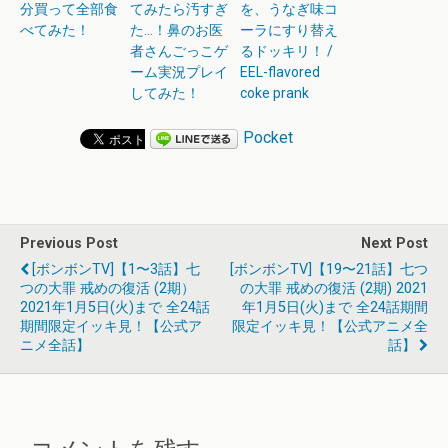
分買って全部食
てみたら汚すぎ
を、うなぎ味コ
べてみた！
た…！鼻のお医
ーラにすり替え
者さんごっこゲ
るドッキリ！ /
ーム実況プレイ
EEL-flavored
してみた！
coke prank
Pocket
Previous Post
Next Post
[ボンボンTV]【1〜3話】七
[ボンボンTV]【19〜21話】七つ
つの大罪 戒めの復活 (2期）
の大罪 戒めの復活 (2期) 2021
2021年1月5日(火)まで 全24話
年1月5日(火)まで 全24話期間
期間限定イッキ見！【公式ア
限定イッキ見！【公式アニメ全
ニメ全話】
話】