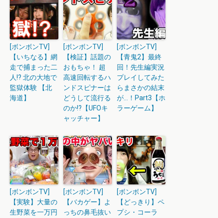
[ボンボンTV]
[ボンボンTV]
[ボンボンTV]
【いちなる】網
【検証】話題の
【青鬼2】最終
走で捕まった二
おもちゃ！ 超
回！先生編実況
人!? 北の大地で
高速回転するハ
プレイしてみた
監獄体験 【北
ンドスピナーは
らまさかの結末
海道】
どうして流行る
が…！Part3【ホ
のか!?【UFOキ
ラーゲーム】
ャッチャー】
[ボンボンTV]
[ボンボンTV]
[ボンボンTV]
【実験】大量の
【バカゲー】よ
【どっきり】ペ
生野菜を一万円
っちの鼻毛抜い
プシ・コーラ