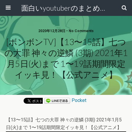
面白いyoutuberのまとめ動画
2020年12月28日 • No Comments
[ボンボンTV]【13〜15話】七つ
の大罪 神々の逆鱗 (3期) 2021年1
月5日(火)まで 1〜19話期間限定
イッキ見！【公式アニメ】
Pocket
【13〜15話】七つの大罪 神々の逆鱗 (3期) 2021年1月5
日(火)まで 1〜19話期間限定イッキ見！【公式アニメ】