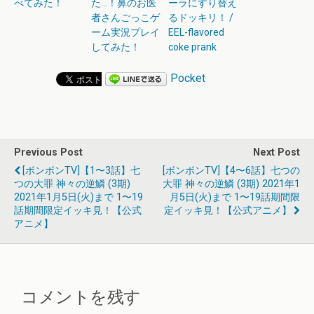
べてみた！
た…！鼻のお医
ーラにすり替え
者さんごっこゲ
るドッキリ！ /
ーム実況プレイ
EEL-flavored
してみた！
coke prank
Pocket
Previous Post
Next Post
[ボンボンTV]【1〜3話】七
[ボンボンTV]【4〜6話】七つの
つの大罪 神々の逆鱗 (3期)
大罪 神々の逆鱗 (3期) 2021年1
2021年1月5日(火)まで 1〜19
月5日(火)まで 1〜19話期間限
話期間限定イッキ見！【公式
定イッキ見！【公式アニメ】
アニメ】
コメントを残す