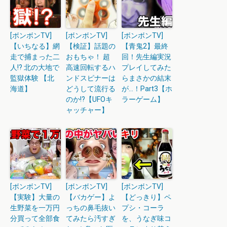
[ボンボンTV]
[ボンボンTV]
[ボンボンTV]
【いちなる】網
【検証】話題の
【青鬼2】最終
走で捕まった二
おもちゃ！ 超
回！先生編実況
人!? 北の大地で
高速回転するハ
プレイしてみた
監獄体験 【北
ンドスピナーは
らまさかの結末
海道】
どうして流行る
が…！Part3【ホ
のか!?【UFOキ
ラーゲーム】
ャッチャー】
[ボンボンTV]
[ボンボンTV]
[ボンボンTV]
【実験】大量の
【バカゲー】よ
【どっきり】ペ
生野菜を一万円
っちの鼻毛抜い
プシ・コーラ
分買って全部食
てみたら汚すぎ
を、うなぎ味コ