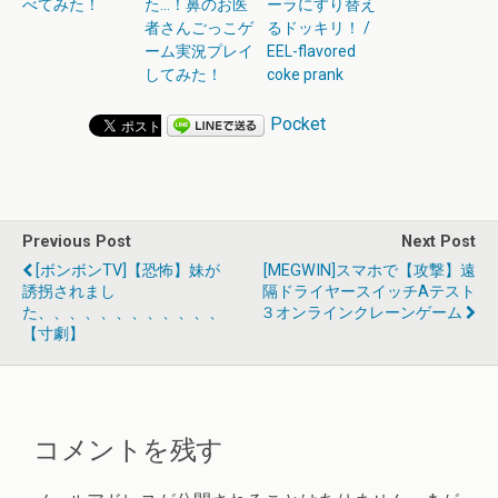
べてみた！
た…！鼻のお医
ーラにすり替え
者さんごっこゲ
るドッキリ！ /
ーム実況プレイ
EEL-flavored
してみた！
coke prank
Pocket
Previous Post
Next Post
[ボンボンTV]【恐怖】妹が
[MEGWIN]スマホで【攻撃】遠
誘拐されまし
隔ドライヤースイッチαテスト
た、、、、、、、、、、、、
３オンラインクレーンゲーム
【寸劇】
コメントを残す