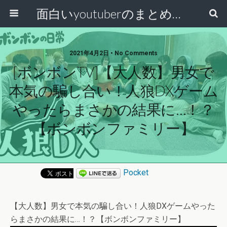
面白いyoutuberのまとめ動画
2021年4月2日 • No Comments
[ボンボンTV]【大人数】男女で
本気の騙し合い！人狼DXゲーム
やったらまさかの結果に…！？
【ボンボンファミリー】
Pocket
【大人数】男女で本気の騙し合い！人狼DXゲームやった
らまさかの結果に…！？【ボンボンファミリー】