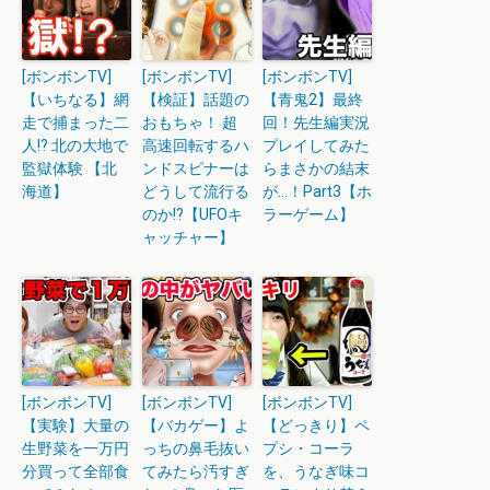
[ボンボンTV]
[ボンボンTV]
[ボンボンTV]
【いちなる】網
【検証】話題の
【青鬼2】最終
走で捕まった二
おもちゃ！ 超
回！先生編実況
人!? 北の大地で
高速回転するハ
プレイしてみた
監獄体験 【北
ンドスピナーは
らまさかの結末
海道】
どうして流行る
が…！Part3【ホ
のか!?【UFOキ
ラーゲーム】
ャッチャー】
[ボンボンTV]
[ボンボンTV]
[ボンボンTV]
【実験】大量の
【バカゲー】よ
【どっきり】ペ
生野菜を一万円
っちの鼻毛抜い
プシ・コーラ
分買って全部食
てみたら汚すぎ
を、うなぎ味コ