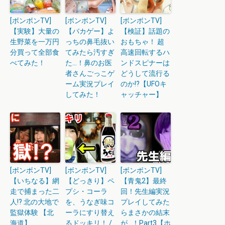
[ボンボンTV]
[ボンボンTV]
[ボンボンTV]
【実験】大量の
【バカゲー】よ
【検証】話題の
生野菜を一万円
っちの鼻毛抜い
おもちゃ！ 超
分買って全部食
てみたら汚すぎ
高速回転するハ
べてみた！
た…！鼻のお医
ンドスピナーは
者さんごっこゲ
どうして流行る
ーム実況プレイ
のか!?【UFOキ
してみた！
ャッチャー】
[ボンボンTV]
[ボンボンTV]
[ボンボンTV]
【いちなる】網
【どっきり】ペ
【青鬼2】最終
走で捕まった二
プシ・コーラ
回！先生編実況
人!? 北の大地で
を、うなぎ味コ
プレイしてみた
監獄体験 【北
ーラにすり替え
らまさかの結末
海道】
るドッキリ！ /
が…！Part3【ホ