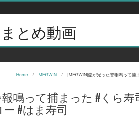
erのまとめ動画
Home
/
MEGWIN
/
[MEGWIN]鮨が光った警報鳴って捕
た警報鳴って捕まった #くら寿司
ロー #はま寿司