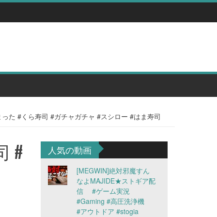
まった #くら寿司 #ガチャガチャ #スシロー #はま寿司
 #
人気の動画
[MEGWIN]絶対邪魔すん
なよMAJIDE★ストギア配
信 #ゲーム実況
#Gaming #高圧洗浄機
#アウトドア #stogia