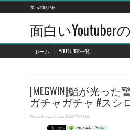
Skip
2026年8月6日
to
content
面白いYoutub
ホーム
YOUTUBER一覧
[MEGWIN]鮨が光っ
ガチャガチャ #スシ
Posted By
youtuber
on 2023年3月12日
Pocket