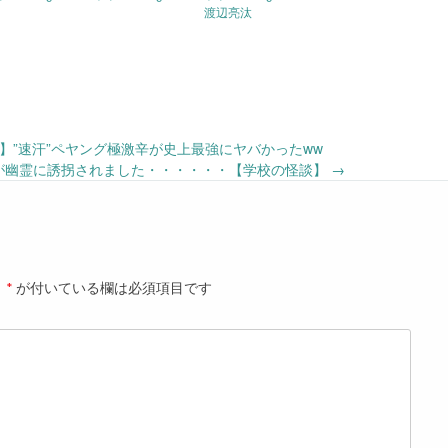
渡辺亮汰
い】”速汗”ペヤング極激辛が史上最強にヤバかったww
達が幽霊に誘拐されました・・・・・・【学校の怪談】
→
。
*
が付いている欄は必須項目です