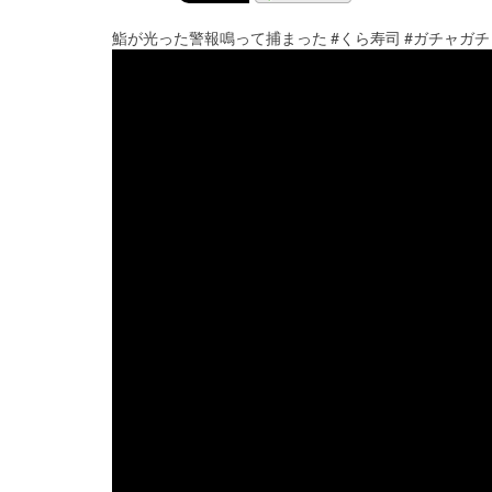
鮨が光った警報鳴って捕まった #くら寿司 #ガチャガチ