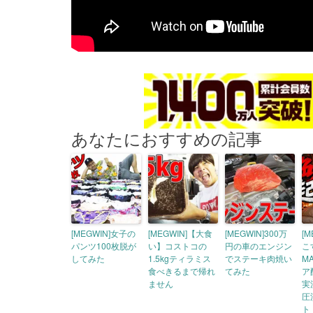
あなたにおすすめの記事
[MEGWIN]女子の
[MEGWIN]【大食
[MEGWIN]300万
[
パンツ100枚脱が
い】コストコの
円の車のエンジン
こ
してみた
1.5kgティラミス
でステーキ肉焼い
M
食べきるまで帰れ
てみた
ア
ません
実況
圧
トド