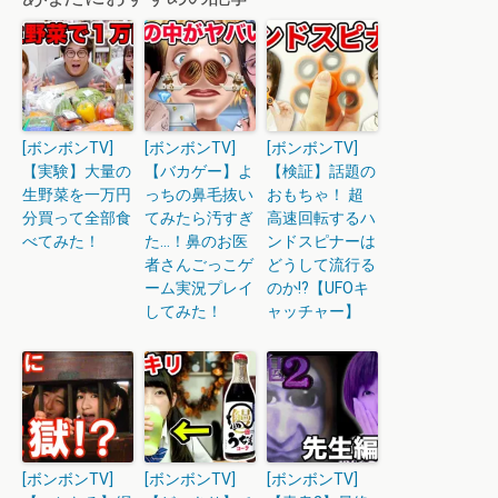
[ボンボンTV]
[ボンボンTV]
[ボンボンTV]
【実験】大量の
【バカゲー】よ
【検証】話題の
生野菜を一万円
っちの鼻毛抜い
おもちゃ！ 超
分買って全部食
てみたら汚すぎ
高速回転するハ
べてみた！
た…！鼻のお医
ンドスピナーは
者さんごっこゲ
どうして流行る
ーム実況プレイ
のか!?【UFOキ
してみた！
ャッチャー】
[ボンボンTV]
[ボンボンTV]
[ボンボンTV]