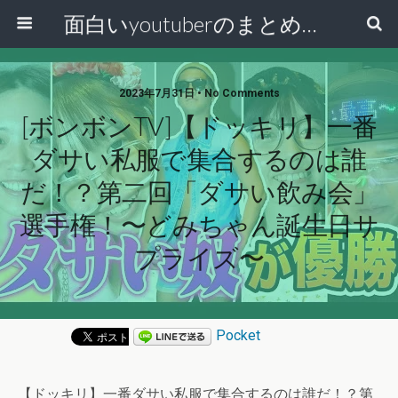
面白いyoutuberのまとめ動画
2023年7月31日 • No Comments
[ボンボンTV]【ドッキリ】一番
ダサい私服で集合するのは誰
だ！？第二回「ダサい飲み会」
選手権！〜どみちゃん誕生日サ
プライズ〜
Pocket
【ドッキリ】一番ダサい私服で集合するのは誰だ！？第