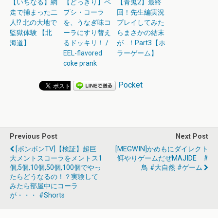
【いちなる】網
【どっきり】ペ
【青鬼2】最終
走で捕まった二
プシ・コーラ
回！先生編実況
人!? 北の大地で
を、うなぎ味コ
プレイしてみた
監獄体験 【北
ーラにすり替え
らまさかの結末
海道】
るドッキリ！ /
が…！Part3【ホ
EEL-flavored
ラーゲーム】
coke prank
Pocket
Previous Post
Next Post
[ボンボンTV]【検証】超巨
[MEGWIN]かめもにダイレクト
大メントスコーラをメントス1
餌やりゲームだぜMAJIDE #
個,5個,10個,50個,100個でやっ
鳥 #大自然 #ゲーム
たらどうなるの！？実験して
みたら部屋中にコーラ
が・・・ #shorts