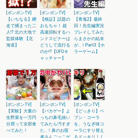
[ボンボンTV]
[ボンボンTV]
[ボンボンTV]
【いちなる】網
【検証】話題の
【青鬼2】最終
走で捕まった二
おもちゃ！ 超
回！先生編実況
人!? 北の大地で
高速回転するハ
プレイしてみた
監獄体験 【北
ンドスピナーは
らまさかの結末
海道】
どうして流行る
が…！Part3【ホ
のか!?【UFOキ
ラーゲーム】
ャッチャー】
[ボンボンTV]
[ボンボンTV]
[ボンボンTV]
【実験】大量の
【バカゲー】よ
【どっきり】ペ
生野菜を一万円
っちの鼻毛抜い
プシ・コーラ
分買って全部食
てみたら汚すぎ
を、うなぎ味コ
べてみた！
た…！鼻のお医
ーラにすり替え
者さんごっこゲ
るドッキリ！ /