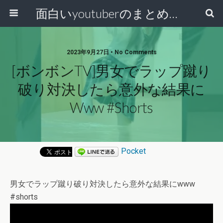
面白いyoutuberのまとめ動画
2023年9月27日 • No Comments
[ボンボンTV]男女でラップ蹴り
破り対決したら意外な結果に
Www #shorts
Pocket
男女でラップ蹴り破り対決したら意外な結果にwww
#shorts