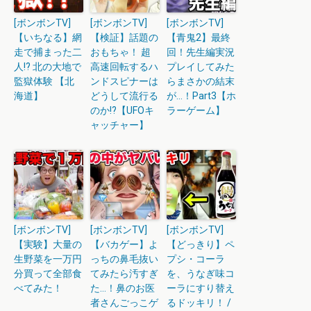
[ボンボンTV]
[ボンボンTV]
[ボンボンTV]
【いちなる】網
【検証】話題の
【青鬼2】最終
走で捕まった二
おもちゃ！ 超
回！先生編実況
人!? 北の大地で
高速回転するハ
プレイしてみた
監獄体験 【北
ンドスピナーは
らまさかの結末
海道】
どうして流行る
が…！Part3【ホ
のか!?【UFOキ
ラーゲーム】
ャッチャー】
[ボンボンTV]
[ボンボンTV]
[ボンボンTV]
【実験】大量の
【バカゲー】よ
【どっきり】ペ
生野菜を一万円
っちの鼻毛抜い
プシ・コーラ
分買って全部食
てみたら汚すぎ
を、うなぎ味コ
べてみた！
た…！鼻のお医
ーラにすり替え
者さんごっこゲ
るドッキリ！ /