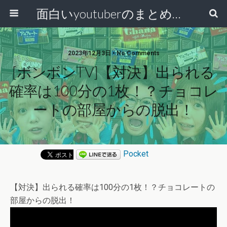
面白いyoutuberのまとめ動画
2023年12月3日 • No Comments
[ボンボンTV]【対決】出られる
確率は100分の1枚！？チョコレ
ートの部屋からの脱出！
Pocket
【対決】出られる確率は100分の1枚！？チョコレートの
部屋からの脱出！