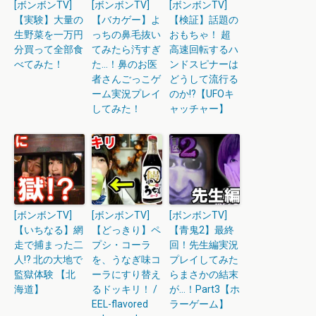
[ボンボンTV]
[ボンボンTV]
[ボンボンTV]
【実験】大量の
【バカゲー】よ
【検証】話題の
生野菜を一万円
っちの鼻毛抜い
おもちゃ！ 超
分買って全部食
てみたら汚すぎ
高速回転するハ
べてみた！
た…！鼻のお医
ンドスピナーは
者さんごっこゲ
どうして流行る
ーム実況プレイ
のか!?【UFOキ
してみた！
ャッチャー】
[ボンボンTV]
[ボンボンTV]
[ボンボンTV]
【いちなる】網
【どっきり】ペ
【青鬼2】最終
走で捕まった二
プシ・コーラ
回！先生編実況
人!? 北の大地で
を、うなぎ味コ
プレイしてみた
監獄体験 【北
ーラにすり替え
らまさかの結末
海道】
るドッキリ！ /
が…！Part3【ホ
EEL-flavored
ラーゲーム】