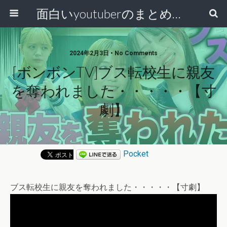
面白いyoutuberのまとめ動画
2024年2月3日 • No Comments
[ボンボンTV]ブス転校生に親友
を奪われました・・・・・【寸
劇】
Pocket
ブス転校生に親友を奪われました・・・・・【寸劇】