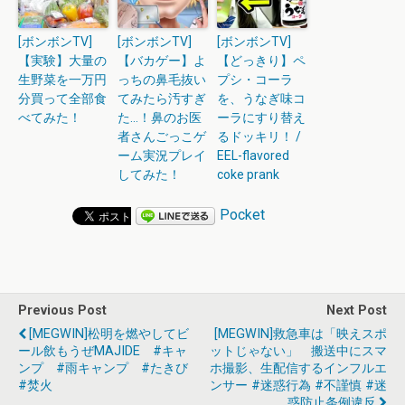
[ボンボンTV]
[ボンボンTV]
[ボンボンTV]
【実験】大量の
【バカゲー】よ
【どっきり】ペ
生野菜を一万円
っちの鼻毛抜い
プシ・コーラ
分買って全部食
てみたら汚すぎ
を、うなぎ味コ
べてみた！
た…！鼻のお医
ーラにすり替え
者さんごっこゲ
るドッキリ！ /
ーム実況プレイ
EEL-flavored
してみた！
coke prank
Pocket
Previous Post
Next Post
[MEGWIN]松明を燃やしてビ
[MEGWIN]救急車は「映えスポ
ール飲もうぜMAJIDE #キャ
ットじゃない」 搬送中にスマ
ンプ #雨キャンプ #たきび
ホ撮影、生配信するインフルエ
#焚火
ンサー #迷惑行為 #不謹慎 #迷
惑防止条例違反