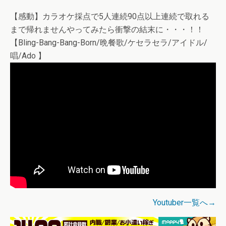
【感動】カラオケ採点で5人連続90点以上連続で取れる
まで帰れませんやってみたら衝撃の結末に・・・！！
【Bling-Bang-Bang-Born/晩餐歌/ケセラセラ/アイドル/
唱/Ado 】
Youtuber一覧へ→