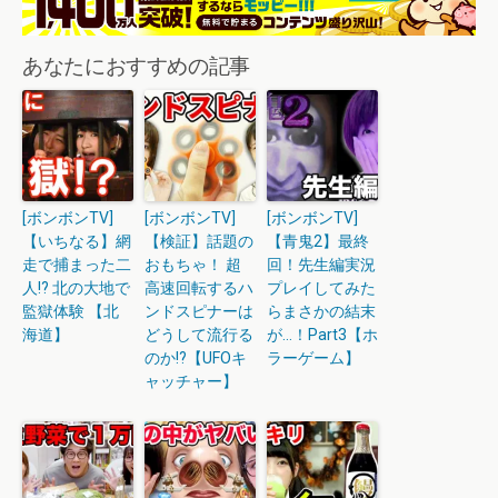
あなたにおすすめの記事
[ボンボンTV]
[ボンボンTV]
[ボンボンTV]
【いちなる】網
【検証】話題の
【青鬼2】最終
走で捕まった二
おもちゃ！ 超
回！先生編実況
人!? 北の大地で
高速回転するハ
プレイしてみた
監獄体験 【北
ンドスピナーは
らまさかの結末
海道】
どうして流行る
が…！Part3【ホ
のか!?【UFOキ
ラーゲーム】
ャッチャー】