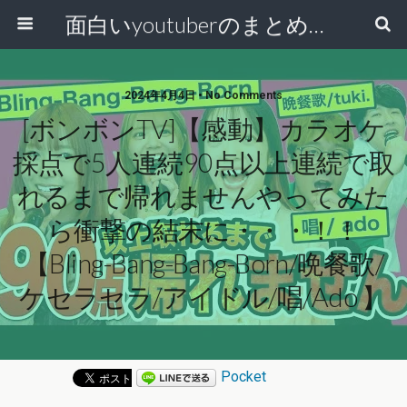
面白いyoutuberのまとめ動画
2024年4月4日 • No Comments
[ボンボンTV]【感動】カラオケ
採点で5人連続90点以上連続で取
れるまで帰れませんやってみた
ら衝撃の結末に・・・！！
【Bling-Bang-Bang-Born/晩餐歌/
ケセラセラ/アイドル/唱/Ado 】
Pocket