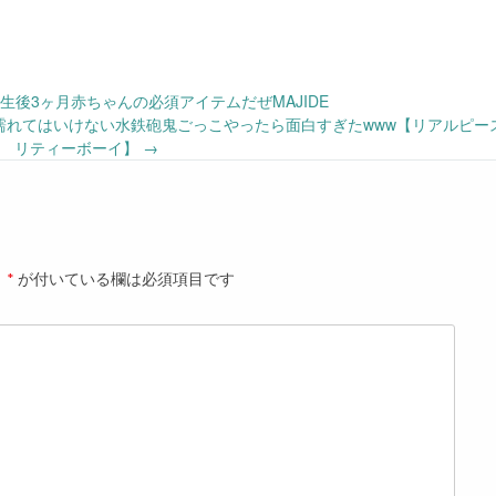
機で生後3ヶ月赤ちゃんの必須アイテムだぜMAJIDE
に濡れてはいけない水鉄砲鬼ごっこやったら面白すぎたwww【リアルピー
リティーボーイ】
→
。
*
が付いている欄は必須項目です