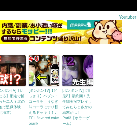
Youtub
ボンボンTV]【い
[ボンボンTV]【ど
[ボンボンTV]【青
なる】網走で捕
っきり】ペプシ・
鬼2】最終回！先
った二人!? 北の
コーラを、うなぎ
生編実況プレイし
地で監獄体験
味コーラにすり替
てみたらまさかの
北海道】
えるドッキリ！ /
結末が…！
EEL-flavored coke
Part3【ホラーゲ
prank
ーム】