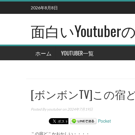
Skip
2026年8月8日
to
content
面白いYoutub
ホーム
YOUTUBER一覧
[ボンボンTV]この
Posted By
youtuber
on 2024年7月19日
Pocket
この宿どこかおかしい・・・・