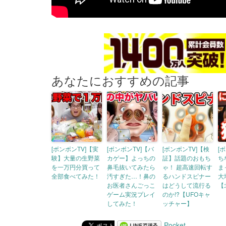
あなたにおすすめの記事
[ボンボンTV]【実
[ボンボンTV]【バ
[ボンボンTV]【検
[
験】大量の生野菜
カゲー】よっちの
証】話題のおもち
ち
を一万円分買って
鼻毛抜いてみたら
ゃ！ 超高速回転す
ま
全部食べてみた！
汚すぎた…！鼻の
るハンドスピナー
大
お医者さんごっこ
はどうして流行る
【
ゲーム実況プレイ
のか!?【UFOキャ
してみた！
ッチャー】
Pocket