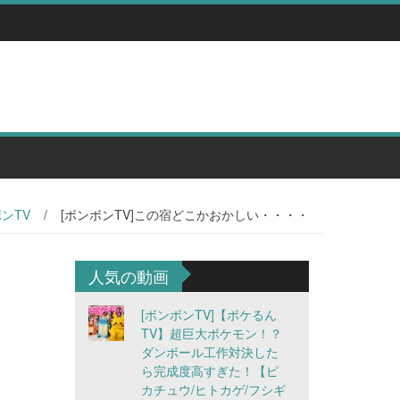
ンTV
/
[ボンボンTV]この宿どこかおかしい・・・・
人気の動画
[ボンボンTV]【ポケるん
TV】超巨大ポケモン！？
ダンボール工作対決した
ら完成度高すぎた！【ピ
カチュウ/ヒトカゲ/フシギ