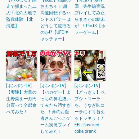
走で捕まった二
おもちゃ！ 超
回！先生編実況
人!? 北の大地で
高速回転するハ
プレイしてみた
監獄体験 【北
ンドスピナーは
らまさかの結末
海道】
どうして流行る
が…！Part3【ホ
のか!?【UFOキ
ラーゲーム】
ャッチャー】
[ボンボンTV]
[ボンボンTV]
[ボンボンTV]
【実験】大量の
【バカゲー】よ
【どっきり】ペ
生野菜を一万円
っちの鼻毛抜い
プシ・コーラ
分買って全部食
てみたら汚すぎ
を、うなぎ味コ
べてみた！
た…！鼻のお医
ーラにすり替え
者さんごっこゲ
るドッキリ！ /
ーム実況プレイ
EEL-flavored
してみた！
coke prank