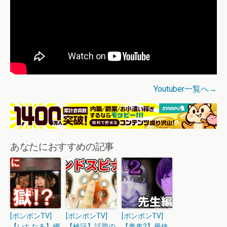
Youtuber一覧へ→
あなたにおすすめの記事
[ボンボンTV]
[ボンボンTV]
[ボンボンTV]
【いちなる】網
【検証】話題の
【青鬼2】最終