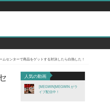
ゲームセンターで商品をゲットする対決したら白熱した！
セ
人気の動画
！
[MEGWIN]MEGWIN がラ
イブ配信中！