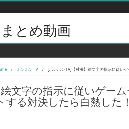
erのまとめ動画
ome
/
ボンボンTV
/
[ボンボンTV]【対決】絵文字の指示に従い
決】絵文字の指示に従いゲーム
トする対決したら白熱した