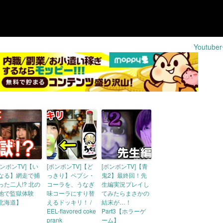
Youtub
ボンボンTV]【い
[ボンボンTV]【ど
[ボンボンTV]【青
なる】網走で捕
っきり】ペプシ・
鬼2】最終回！先
った二人!? 北の
コーラを、うなぎ
生編実況プレイし
地で監獄体験
味コーラにすり替
てみたらまさかの
北海道】
えるドッキリ！ /
結末が…！
EEL-flavored coke
Part3【ホラーゲ
prank
ーム】