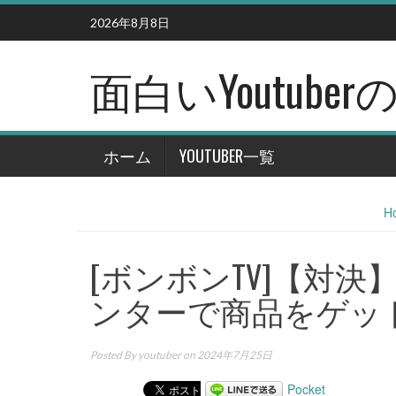
Skip
2026年8月8日
to
content
面白いYoutub
ホーム
YOUTUBER一覧
H
[ボンボンTV]【対
ンターで商品をゲッ
Posted By
youtuber
on 2024年7月25日
Pocket