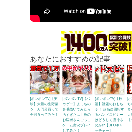
あなたにおすすめの記事
[ボンボンTV]【実
[ボンボンTV]【バ
[ボンボンTV]【検
[
験】大量の生野菜
カゲー】よっちの
証】話題のおもち
ち
を一万円分買って
鼻毛抜いてみたら
ゃ！ 超高速回転す
ま
全部食べてみた！
汚すぎた…！鼻の
るハンドスピナー
大
お医者さんごっこ
はどうして流行る
【
ゲーム実況プレイ
のか!?【UFOキャ
してみた！
ッチャー】