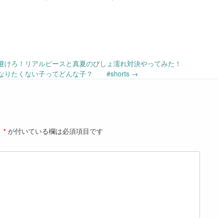
て避けろ！リアルピースと真夏のびしょ濡れ対決やってみた！
になりたくない子ってどんな子？ #shorts
→
。
*
が付いている欄は必須項目です