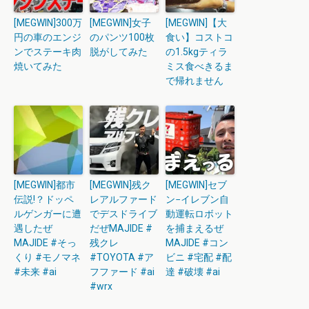
[MEGWIN]300万
[MEGWIN]女子
[MEGWIN]【大
円の車のエンジ
のパンツ100枚
食い】コストコ
ンでステーキ肉
脱がしてみた
の1.5kgティラ
焼いてみた
ミス食べきるま
で帰れません
[MEGWIN]都市
[MEGWIN]残ク
[MEGWIN]セブ
伝説!？ドッペ
レアルファード
ン−イレブン自
ルゲンガーに遭
でデスドライブ
動運転ロボット
遇したぜ
だぜMAJIDE #
を捕まえるぜ
MAJIDE #そっ
残クレ
MAJIDE #コン
くり #モノマネ
#TOYOTA #ア
ビニ #宅配 #配
#未来 #ai
フファード #ai
達 #破壊 #ai
#wrx