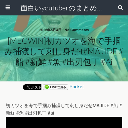
面白いyoutuberのまとめ動画
2025年6月4日 • No Comments
[MEGWIN]初カツオを海で手掴
み捕獲して刺し身だぜMAJIDE #
船 #新鮮 #魚 #出刃包丁 #ai
Pocket
初カツオを海で手掴み捕獲して刺し身だぜMAJIDE #船 #
新鮮 #魚 #出刃包丁 #ai