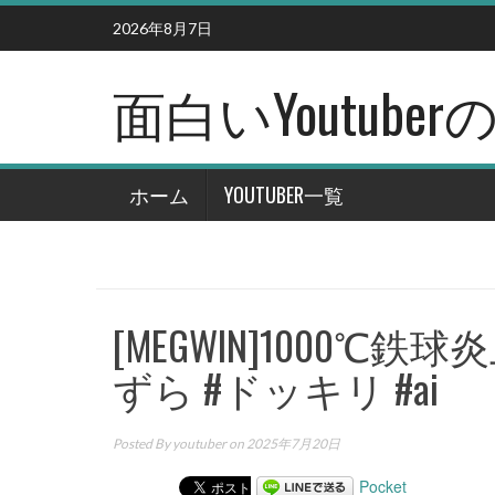
Skip
2026年8月7日
to
content
面白いYoutub
ホーム
YOUTUBER一覧
[MEGWIN]1000℃鉄球
ずら #ドッキリ #ai
Posted By
youtuber
on 2025年7月20日
Pocket