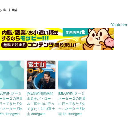
キリ #ai
Youtub
MEGWIN]ターミ
[MEGWIN]迷惑登
[MEGWIN]ターミ
ーター２の世界
山者をパトロー
ネーター２の世界
行ってきた #タ
ル！富士山に行っ
に行ってきた #タ
ミネーター #映
てきた！#ai #富士
ーミネーター #映
#ai #megwin
山 #megwin
画 #ai #megwin