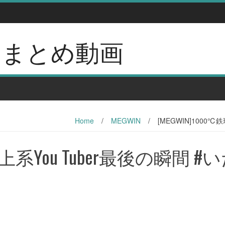
erのまとめ動画
Home
/
MEGWIN
/
[MEGWIN]1000℃
炎上系You Tuber最後の瞬間 #