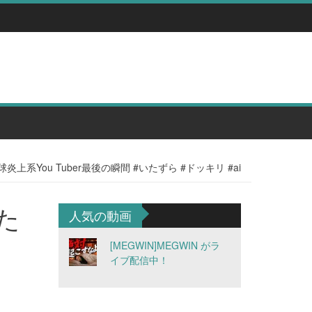
鉄球炎上系You Tuber最後の瞬間 #いたずら #ドッキリ #ai
いた
人気の動画
[MEGWIN]MEGWIN がラ
イブ配信中！