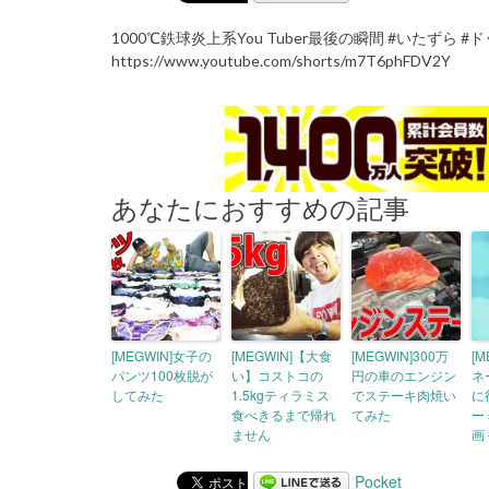
1000℃鉄球炎上系You Tuber最後の瞬間 #いたずら #ドッ
https://www.youtube.com/shorts/m7T6phFDV2Y
あなたにおすすめの記事
[MEGWIN]女子の
[MEGWIN]【大食
[MEGWIN]300万
[
パンツ100枚脱が
い】コストコの
円の車のエンジン
ネ
してみた
1.5kgティラミス
でステーキ肉焼い
に
食べきるまで帰れ
てみた
ー
ません
画 
Pocket