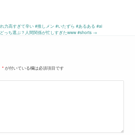
され力高すぎて辛い #推しメン #いたずら #あるある #ai
どっち選ぶ？人間関係が忙しすぎたwww #shorts
→
。
*
が付いている欄は必須項目です