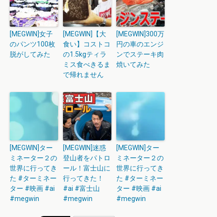
[MEGWIN]女子
[MEGWIN]【大
[MEGWIN]300万
のパンツ100枚
食い】コストコ
円の車のエンジ
脱がしてみた
の1.5kgティラ
ンでステーキ肉
ミス食べきるま
焼いてみた
で帰れません
[MEGWIN]ター
[MEGWIN]迷惑
[MEGWIN]ター
ミネーター２の
登山者をパトロ
ミネーター２の
世界に行ってき
ール！富士山に
世界に行ってき
た #ターミネー
行ってきた！
た #ターミネー
ター #映画 #ai
#ai #富士山
ター #映画 #ai
#megwin
#megwin
#megwin