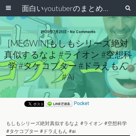
面白いyoutuberのまとめ動画
2025年7月25日 • No Comments
[MEGWIN]もしもシリーズ絶対
真似するなよ #ライオン #空想科
学 #タケコプター #ドラえもん
#ai
Pocket
もしもシリーズ絶対真似するなよ #ライオン #空想科学
#タケコプター #ドラえもん #ai