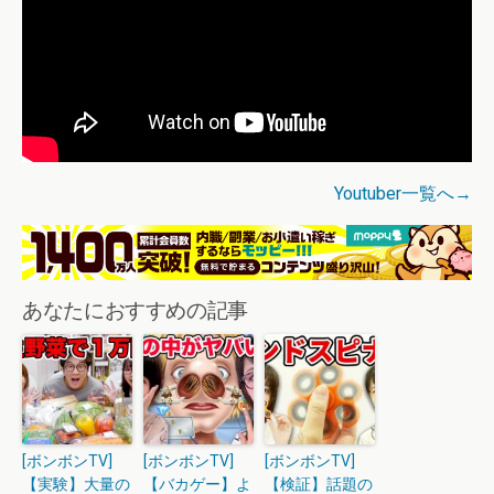
Youtuber一覧へ→
あなたにおすすめの記事
[ボンボンTV]
[ボンボンTV]
[ボンボンTV]
【実験】大量の
【バカゲー】よ
【検証】話題の