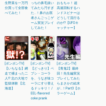
生野菜を一万円
っちの鼻毛抜い
おもちゃ！ 超
分買って全部食
てみたら汚すぎ
高速回転するハ
べてみた！
た…！鼻のお医
ンドスピナーは
者さんごっこゲ
どうして流行る
ーム実況プレイ
のか!?【UFOキ
してみた！
ャッチャー】
[ボンボンTV]
[ボンボンTV]
[ボンボンTV]
【いちなる】網
【どっきり】ペ
【青鬼2】最終
走で捕まった二
プシ・コーラ
回！先生編実況
人!? 北の大地で
を、うなぎ味コ
プレイしてみた
監獄体験 【北
ーラにすり替え
らまさかの結末
海道】
るドッキリ！ /
が…！Part3【ホ
EEL-flavored
ラーゲーム】
coke prank