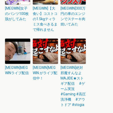
[MEGWIN]女子
[MEGWIN]【大
[MEGWIN]300万
のパンツ100枚
食い】コストコ
円の車のエンジ
脱がしてみた
の1.5kgティラ
ンでステーキ肉
ミス食べきるま
焼いてみた
で帰れません
[MEGWIN]MEG
[MEGWIN]MEG
[MEGWIN]絶対
WINライブ配信
WIN がライブ配
邪魔すんなよ
信中！
MAJIDE★スト
ギア配信 #ゲ
ーム実況
#Gaming #高圧
洗浄機 #アウ
トドア #stogia