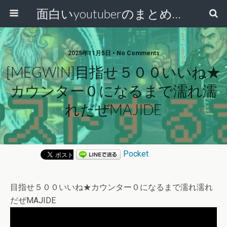
面白いyoutuberのまとめ動画
2025年11月5日 • No Comments
[MEGWIN]目指せ５００いいね★
カウンター０になるまで濡れ濡
れだぜMAJIDE
Pocket
目指せ５００いいね★カウンター０になるまで濡れ濡れ
だぜMAJIDE