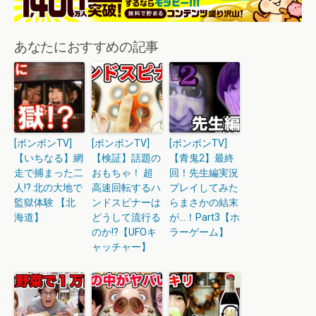
あなたにおすすめの記事
[ボンボンTV]
[ボンボンTV]
[ボンボンTV]
【いちなる】網
【検証】話題の
【青鬼2】最終
走で捕まった二
おもちゃ！ 超
回！先生編実況
人!? 北の大地で
高速回転するハ
プレイしてみた
監獄体験 【北
ンドスピナーは
らまさかの結末
海道】
どうして流行る
が…！Part3【ホ
のか!?【UFOキ
ラーゲーム】
ャッチャー】