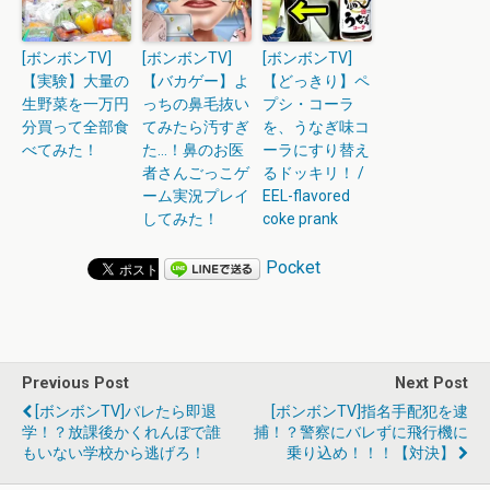
[ボンボンTV]
[ボンボンTV]
[ボンボンTV]
【実験】大量の
【バカゲー】よ
【どっきり】ペ
生野菜を一万円
っちの鼻毛抜い
プシ・コーラ
分買って全部食
てみたら汚すぎ
を、うなぎ味コ
べてみた！
た…！鼻のお医
ーラにすり替え
者さんごっこゲ
るドッキリ！ /
ーム実況プレイ
EEL-flavored
してみた！
coke prank
Pocket
Previous Post
Next Post
[ボンボンTV]バレたら即退
[ボンボンTV]指名手配犯を逮
学！？放課後かくれんぼで誰
捕！？警察にバレずに飛行機に
もいない学校から逃げろ！
乗り込め！！！【対決】