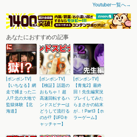
Youtuber一覧へ→
あなたにおすすめの記事
[ボンボンTV]
[ボンボンTV]
[ボンボンTV]
【いちなる】網
【検証】話題の
【青鬼2】最終
走で捕まった二
おもちゃ！ 超
回！先生編実況
人!? 北の大地で
高速回転するハ
プレイしてみた
監獄体験 【北
ンドスピナーは
らまさかの結末
海道】
どうして流行る
が…！Part3【ホ
のか!?【UFOキ
ラーゲーム】
ャッチャー】