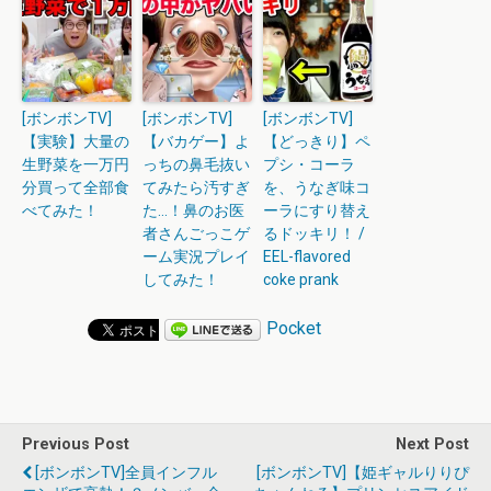
[ボンボンTV]
[ボンボンTV]
[ボンボンTV]
【実験】大量の
【バカゲー】よ
【どっきり】ペ
生野菜を一万円
っちの鼻毛抜い
プシ・コーラ
分買って全部食
てみたら汚すぎ
を、うなぎ味コ
べてみた！
た…！鼻のお医
ーラにすり替え
者さんごっこゲ
るドッキリ！ /
ーム実況プレイ
EEL-flavored
してみた！
coke prank
Pocket
Previous Post
Next Post
[ボンボンTV]全員インフル
[ボンボンTV]【姫ギャルりりぴ