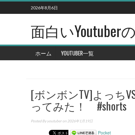
Skip
2026年8月6日
to
content
面白いYoutub
ホーム
YOUTUBER一覧
[ボンボンTV]よっ
ってみた！ #shorts
Posted By
youtuber
on 2026年1月19日
Pocket