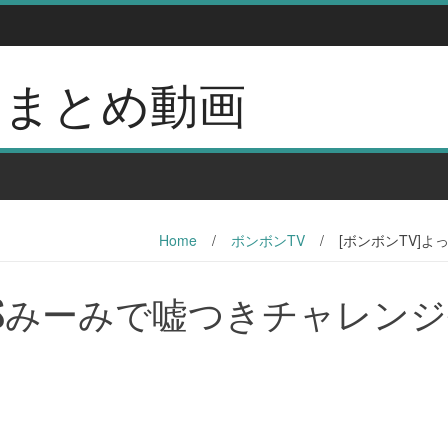
erのまとめ動画
Home
/
ボンボンTV
/
[ボンボンTV]よ
ちVSみーみで嘘つきチャレン