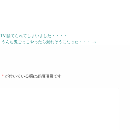
ンTV]捨てられてしまいました・・・・
げ！うんち鬼ごっこやったら漏れそうになった・・・
→
。
*
が付いている欄は必須項目です