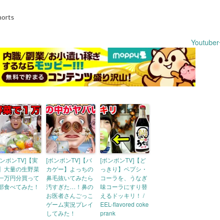
rts
Youtub
ボンボンTV]【実
[ボンボンTV]【バ
[ボンボンTV]【ど
】大量の生野菜
カゲー】よっちの
っきり】ペプシ・
一万円分買って
鼻毛抜いてみたら
コーラを、うなぎ
部食べてみた！
汚すぎた…！鼻の
味コーラにすり替
お医者さんごっこ
えるドッキリ！ /
ゲーム実況プレイ
EEL-flavored coke
してみた！
prank