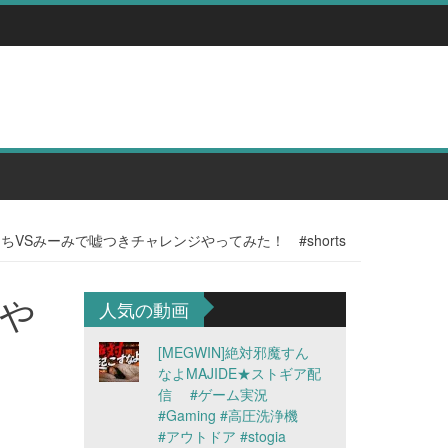
っちVSみーみで嘘つきチャレンジやってみた！ #shorts
ジや
人気の動画
[MEGWIN]絶対邪魔すん
なよMAJIDE★ストギア配
信 #ゲーム実況
#Gaming #高圧洗浄機
#アウトドア #stogia