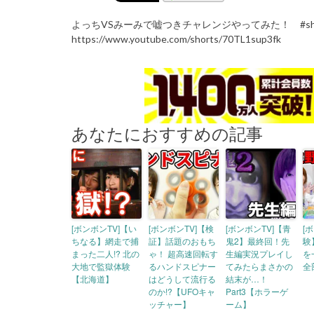
よっちVSみーみで嘘つきチャレンジやってみた！ #sho
https://www.youtube.com/shorts/70TL1sup3fk
あなたにおすすめの記事
[ボンボンTV]【い
[ボンボンTV]【検
[ボンボンTV]【青
[
ちなる】網走で捕
証】話題のおもち
鬼2】最終回！先
験
まった二人!? 北の
ゃ！ 超高速回転す
生編実況プレイし
を
大地で監獄体験
るハンドスピナー
てみたらまさかの
全
【北海道】
はどうして流行る
結末が…！
のか!?【UFOキャ
Part3【ホラーゲ
ッチャー】
ーム】