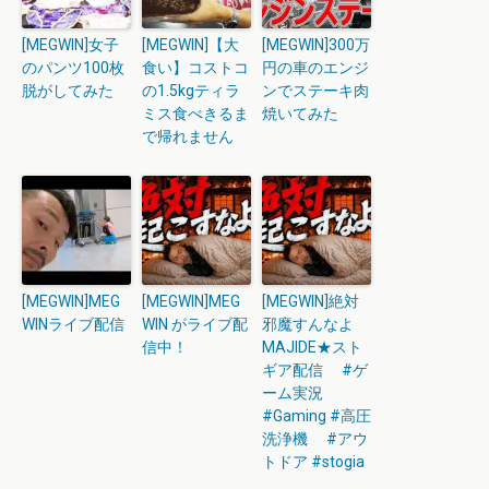
[MEGWIN]女子
[MEGWIN]【大
[MEGWIN]300万
のパンツ100枚
食い】コストコ
円の車のエンジ
脱がしてみた
の1.5kgティラ
ンでステーキ肉
ミス食べきるま
焼いてみた
で帰れません
[MEGWIN]MEG
[MEGWIN]MEG
[MEGWIN]絶対
WINライブ配信
WIN がライブ配
邪魔すんなよ
信中！
MAJIDE★スト
ギア配信 #ゲ
ーム実況
#Gaming #高圧
洗浄機 #アウ
トドア #stogia