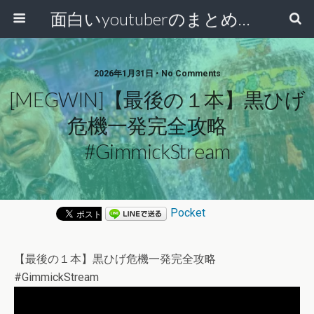
面白いyoutuberのまとめ動画
2026年1月31日 • No Comments
[MEGWIN]【最後の１本】黒ひげ
危機一発完全攻略
#GimmickStream
Pocket
【最後の１本】黒ひげ危機一発完全攻略
#GimmickStream