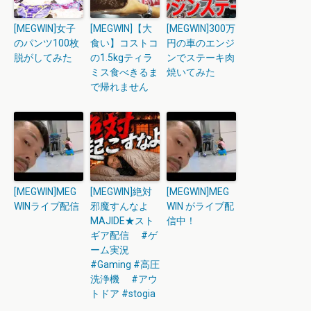
[MEGWIN]女子
[MEGWIN]【大
[MEGWIN]300万
のパンツ100枚
食い】コストコ
円の車のエンジ
脱がしてみた
の1.5kgティラ
ンでステーキ肉
ミス食べきるま
焼いてみた
で帰れません
[MEGWIN]MEG
[MEGWIN]絶対
[MEGWIN]MEG
WINライブ配信
邪魔すんなよ
WIN がライブ配
MAJIDE★スト
信中！
ギア配信 #ゲ
ーム実況
#Gaming #高圧
洗浄機 #アウ
トドア #stogia