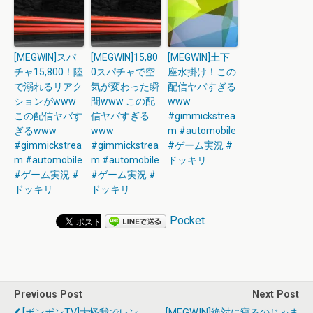
[MEGWIN]スパ
[MEGWIN]15,80
[MEGWIN]土下
チャ15,800！陸
0スパチャで空
座水掛け！この
で溺れるリアク
気が変わった瞬
配信ヤバすぎる
ションがwww
間www この配
www
この配信ヤバす
信ヤバすぎる
#gimmickstrea
ぎるwww
www
m #automobile
#gimmickstrea
#gimmickstrea
#ゲーム実況 #
m #automobile
m #automobile
ドッキリ
#ゲーム実況 #
#ゲーム実況 #
ドッキリ
ドッキリ
Pocket
Previous Post
Next Post
[ボンボンTV]大怪我でレン
[MEGWIN]絶対に寝るのじゃま