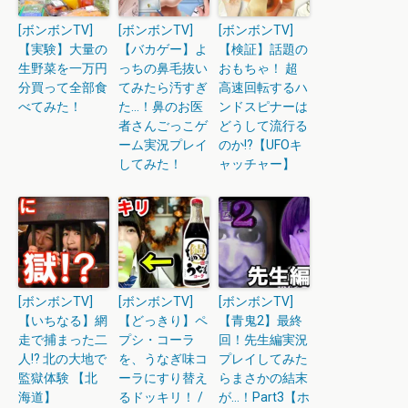
[ボンボンTV]
[ボンボンTV]
[ボンボンTV]
【実験】大量の
【バカゲー】よ
【検証】話題の
生野菜を一万円
っちの鼻毛抜い
おもちゃ！ 超
分買って全部食
てみたら汚すぎ
高速回転するハ
べてみた！
た…！鼻のお医
ンドスピナーは
者さんごっこゲ
どうして流行る
ーム実況プレイ
のか!?【UFOキ
してみた！
ャッチャー】
[ボンボンTV]
[ボンボンTV]
[ボンボンTV]
【いちなる】網
【どっきり】ペ
【青鬼2】最終
走で捕まった二
プシ・コーラ
回！先生編実況
人!? 北の大地で
を、うなぎ味コ
プレイしてみた
監獄体験 【北
ーラにすり替え
らまさかの結末
海道】
るドッキリ！ /
が…！Part3【ホ