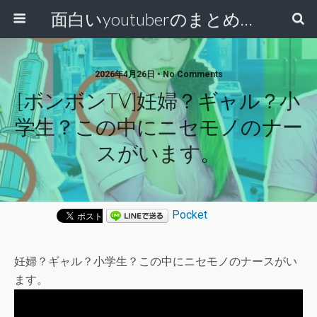
面白いyoutuberのまとめ動画
2026年4月26日 • No Comments
[ボンボンTV]妊婦？ギャル？小
学生？この中にニセモノのナー
スがいます。
Pocket
妊婦？ギャル？小学生？この中にニセモノのナースがい
ます。